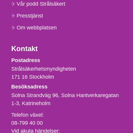
Vår podd Strålsäkert
Presstjänst
Om webbplatsen
Kontakt
Strålsäkerhetsmyndigheten
Postadress
Strålsäkerhetsmyndigheten
171 16
Stockholm
Besöksadress
Solna Strandväg 96, Solna Hantverkaregatan
1-3
Katrineholm
Telefon,
Telefon växel:
fax
08-799 40 00
och
Vid akuta händelser: