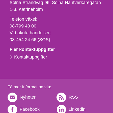
Solna Strandväg 96, Solna Hantverkaregatan
1-3
Katrineholm
Telefon,
Telefon växel:
fax
08-799 40 00
och
Vid akuta händelser:
e-
08-454 24 66 (SOS)
postadress
Fler kontaktuppgifter
Kontaktuppgifter
Få mer information via:
Nyheter
RSS
Facebook
Linkedin