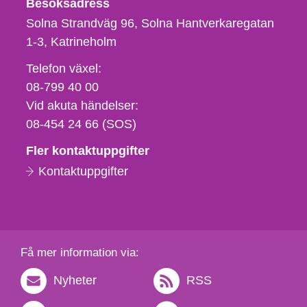
Besöksadress
Solna Strandväg 96, Solna Hantverkaregatan
1-3
Katrineholm
Telefon,
Telefon växel:
fax
08-799 40 00
och
Vid akuta händelser:
e-
08-454 24 66 (SOS)
postadress
Fler kontaktuppgifter
Kontaktuppgifter
Få mer information via:
Nyheter
RSS