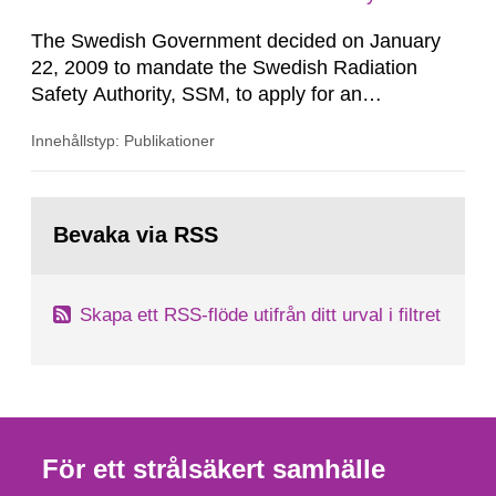
The Swedish Government decided on January
22, 2009 to mandate the Swedish Radiation
Safety Authority, SSM, to apply for an
international review of the Author-ity and its
Innehållstyp: Publikationer
areas of supervision, an ‘IRRS’ (Integrated
Regulatory Review Service) carried out by the
International Atomic Energy Agency (IAEA). On
Gå
February 25, 2009, SSM made a formal request
till
Bevaka via RSS
sida:
to the IAEA for an IRRS in Sweden. The time...
Skapa ett RSS-flöde utifrån ditt urval i filtret
För ett strålsäkert samhälle