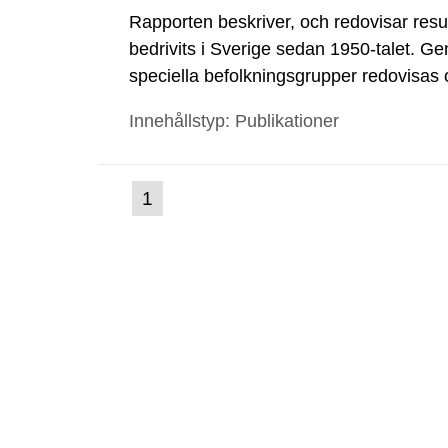
Rapporten beskriver, och redovisar resu
bedrivits i Sverige sedan 1950-talet. Gen
speciella befolkningsgrupper redovisas 
nedfallet och spridningen i ekosysteme
Innehållstyp: Publikationer
kärnvapenproven...
(nuvarande
1
Gå
till
sida)
sida: