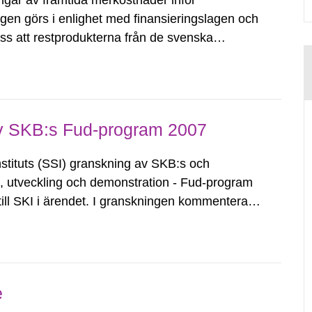
gar av framtida merkostnader inför
ngen görs i enlighet med finansieringslagen och
ess att restprodukterna från de svenska
nligt nuvarande beräkningar antas detta ske
av SKB:s Fud-program 2007
stituts (SSI) granskning av SKB:s och
g, utveckling och demonstration - Fud-program
ill SKI i ärendet. I granskningen kommenterar
rtsatta forskningsoch utvecklingsprogrammet
e