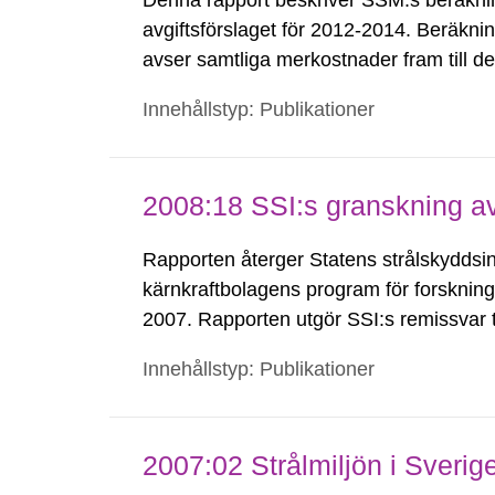
Denna rapport beskriver SSM:s beräknin
avgiftsförslaget för 2012-2014. Beräkni
avser samtliga merkostnader fram till d
kärnkraftverken är slutligt förvarade. E
Innehållstyp: Publikationer
2069. Uppskattningen...
2008:18 SSI:s granskning 
Rapporten återger Statens strålskyddsin
kärnkraftbolagens program för forsknin
2007. Rapporten utgör SSI:s remissvar t
SSI bl.a. SKB:s återkoppling till det fo
Innehållstyp: Publikationer
utifrån bl.a. den senast genomförda...
2007:02 Strålmiljön i Sverig