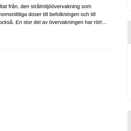
ltat från, den strålmiljöövervakning som
omsnittliga doser till befolkningen och till
också. En stor del av övervakningen har rört
n av radioaktiva ämnen från de atmosfäriska