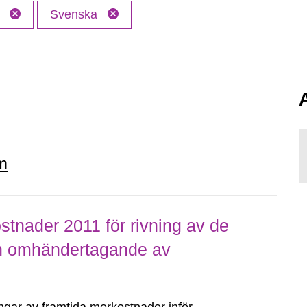
l
Svenska
m
tnader 2011 för rivning av de
ch omhändertagande av