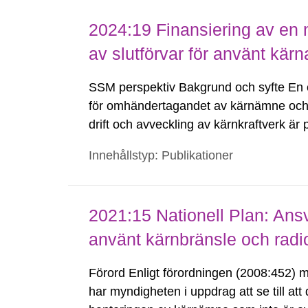
2024:19 Finansiering av en m
av slutförvar för använt kärn
SSM perspektiv Bakgrund och syfte En c
för omhändertagandet av kärnämne och ö
drift och avveckling av kärnkraftverk är
finansieringssystem som grundas på en av
Innehållstyp: Publikationer
Kärnavfallsfonden. I tillägg...
2021:15 Nationell Plan: Ansv
använt kärnbränsle och radioa
Förord Enligt förordningen (2008:452) m
har myndigheten i uppdrag att se till att 