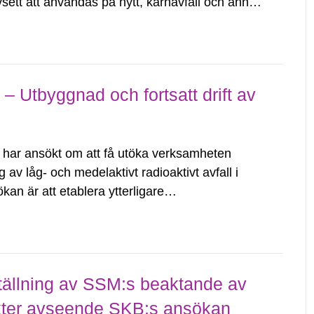
ett att användas på nytt, kärnavfall och annat
 den redovisning som är nödvändig...
– Utbyggnad och fortsatt drift av
har ansökt om att få utöka verksamheten
g av låg- och medelaktivt radioaktivt avfall i
n är att etablera ytterligare
ntera och slutförvara låg- och medelaktivt
ällning av SSM:s beaktande av
kter avseende SKB:s ansökan