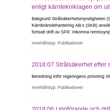
enligt kärntekniklagen om ut
Bakgrund Strålsäkerhetsmyndigheten (
Kärnbränslehantering AB:s (SKB) ansök
fortsatt drift av SFR. Inkomna remissy
beredning av ansökan redogörs löpande
Innehållstyp: Publikationer
(Granskningsrapport – Utbyggnad och fort
2018:07 Strålsäkerhet efter s
Beredning inför regeringens prövning Sl
Innehållstyp: Publikationer
2018:06 Uppförande och drif