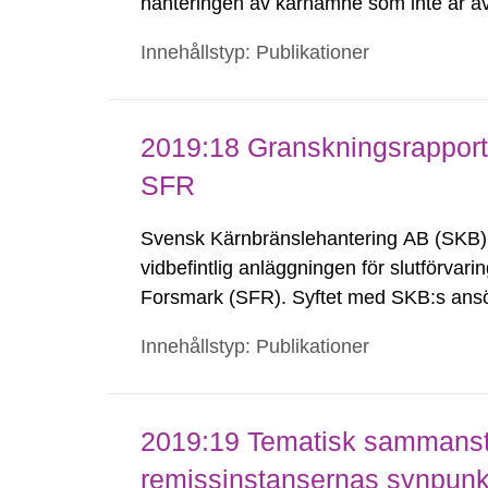
hanteringen av kärnämne som inte är avs
radioaktivt avfall. Planen ska innehålla
Innehållstyp: Publikationer
2019:18 Granskningsrapport 
SFR
Svensk Kärnbränslehantering AB (SKB) 
vidbefintlig anläggningen för slutförvarin
Forsmark (SFR). Syftet med SKB:s ansöka
slutförvaringskapacitet för att kunna ha
Innehållstyp: Publikationer
avfall...
2019:19 Tematisk sammanst
remissinstansernas synpun