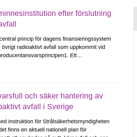
innesinstitution efter förslutning
avfall
entral princip för dagens finansieringssystem
vrigt radioaktivt avfall som uppkommit vid
 producentansvarsprincipen1. Ett
gift per levererad kilowattimme till den s.k.
arsfull och säker hantering av
ktivt avfall i Sverige
ed instruktion för Strålsäkerhetsmyndigheten
det finns en aktuell nationell plan för