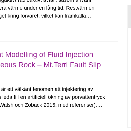
aktivt radioaktivt avfall, såsom använt
rera värme under en lång tid. Restvärmen
et kring förvaret, vilket kan framkalla
-effekter kan innebära termiskt inducerad
 Modelling of Fluid Injection
ceous Rock – Mt.Terri Fault Slip
r ett välkänt fenomen att injektering av
eda till en artificiell ökning av porvattentryck
r (Walsh och Zoback 2015, med referenser).
rekomma naturligt, till exempel till följd av