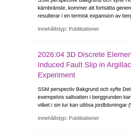
SSM perspective Bakgrund och syfte Hög
kärnbränsle, kommer att fortsätta gene
resulterar i en termisk expansion av berg
deformationer i spricksystemet. Närfälts
Innehållstyp: Publikationer
glidning längs...
2026:04 3D Discrete Element
Induced Fault Slip in Argilla
Experiment
SSM perspectiv Bakgrund och syfte Det ä
exempelvis saltvatten i berggrunden kan l
vilket i sin tur kan utlösa jordbävninga
Ökat porvattentryck på djupet kan även fö
Innehållstyp: Publikationer
de...