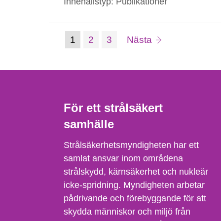
Innehållstyp: Publikationer
(nuvarande
Sida:
Sida:
sida
1
2
3
Nästa
Gå
till
sida)
sida:
För ett strålsäkert
samhälle
Strålsäkerhetsmyndigheten har ett
samlat ansvar inom områdena
strålskydd, kärnsäkerhet och nukleär
icke-spridning. Myndigheten arbetar
pådrivande och förebyggande för att
skydda människor och miljö från