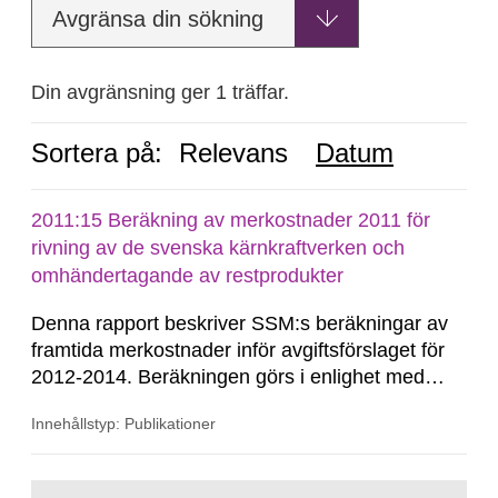
Avgränsa din sökning
Din avgränsning ger 1 träffar.
Sortera på:
Relevans
Datum
2011:15 Beräkning av merkostnader 2011 för
rivning av de svenska kärnkraftverken och
omhändertagande av restprodukter
Denna rapport beskriver SSM:s beräkningar av
framtida merkostnader inför avgiftsförslaget för
2012-2014. Beräkningen görs i enlighet med
finansieringslagen och avser samtliga
Innehållstyp: Publikationer
merkostnader fram till dess att restprodukterna
från de svenska kärnkraftverken är slutligt
förvarade. Enligt nuvarande beräkningar antas
Gå