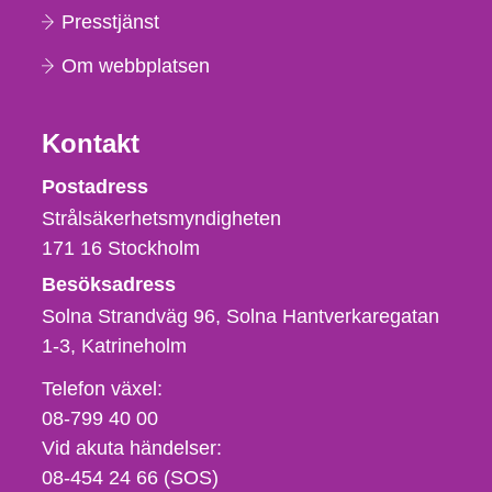
Presstjänst
Om webbplatsen
Kontakt
Strålsäkerhetsmyndigheten
Postadress
Strålsäkerhetsmyndigheten
171 16
Stockholm
Besöksadress
Solna Strandväg 96, Solna Hantverkaregatan
1-3
Katrineholm
Telefon,
Telefon växel:
fax
08-799 40 00
och
Vid akuta händelser:
e-
08-454 24 66 (SOS)