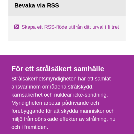
detta ske 2069. Uppskattningen...
till
Bevaka via RSS
sida:
Skapa ett RSS-flöde utifrån ditt urval i filtret
För ett strålsäkert samhälle
Strålsäkerhetsmyndigheten har ett samlat
ansvar inom områdena strålskydd,
kärnsäkerhet och nukleär icke-spridning.
Myndigheten arbetar pådrivande och
förebyggande för att skydda människor och
miljö från oönskade effekter av strålning, nu
och i framtiden.