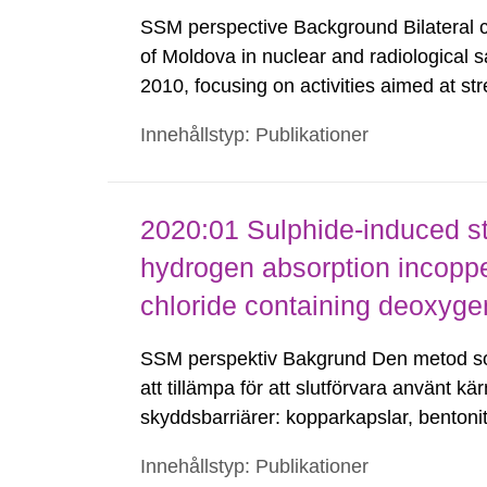
SSM perspective Background Bilateral 
of Moldova in nuclear and radiological 
2010, focusing on activities aimed at str
National Agency for Regulation of Nucle
Innehållstyp: Publikationer
(NARNRA) as well as infrastructure deve
2020:01 Sulphide-induced st
hydrogen absorption incopp
chloride containing deoxyge
SSM perspektiv Bakgrund Den metod som
att tillämpa för att slutförvara använt k
skyddsbarriärer: kopparkapslar, bentonit
aktuella KBS-3-utformningen kommer det
Innehållstyp: Publikationer
insats...