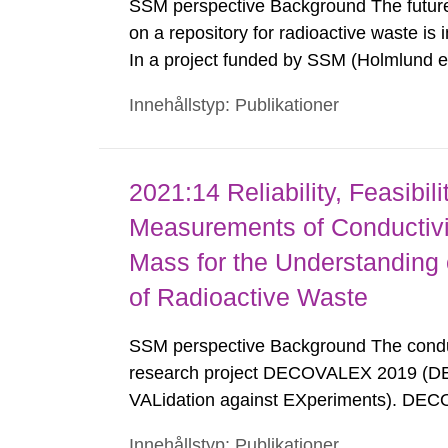
SSM perspective Background The future 
on a repository for radioactive waste is
In a project funded by SSM (Holmlund et
Quark area between Sweden and Åland,
Innehållstyp: Publikationer
Administration, were analysed, as well as
2021:14 Reliability, Feasibil
Measurements of Conductivit
Mass for the Understanding o
of Radioactive Waste
SSM perspective Background The conduct
research project DECOVALEX 2019 (DE
VALidation against EXperiments). DECO
research projects called Task A to G. 
Innehållstyp: Publikationer