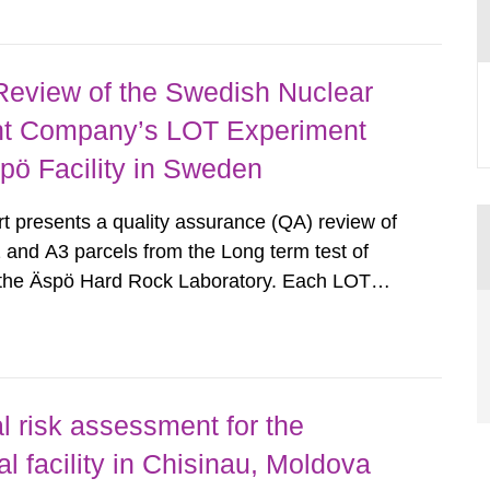
echnical University of Liberec (TUL), Seoul...
Review of the Swedish Nuclear
t Company’s LOT Experiment
pö Facility in Sweden
 presents a quality assurance (QA) review of
 and A3 parcels from the Long term test of
t the Äspö Hard Rock Laboratory. Each LOT
surrounded by bentonite, with a number of
nd monitoring instruments...
l risk assessment for the
l facility in Chisinau, Moldova