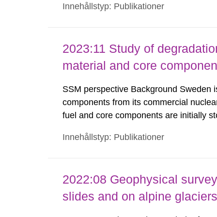
Innehållstyp: Publikationer
states of the structural iron in montmoril
2023:11 Study of degradation 
material and core component
SSM perspective Background Sweden is 
components from its commercial nuclear 
fuel and core components are initially st
period to comply with transportation lim
Innehållstyp: Publikationer
are shipped to the Clab (Central Interim
2022:08 Geophysical survey
slides and on alpine glacier