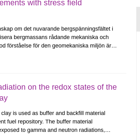
ements with stress field
skap om det nuvarande bergspänningsfältet i
kterisera bergmassans rådande mekaniska och
d förståelse för den geomekaniska miljön är
o-mekaniska beteende möjlig. Baserat på
diation on the redox states of the
lay
ay is used as buffer and backfill material
nt fuel repository. The buffer material
e exposed to gamma and neutron radiations,
ears after closure of the repository. The redox