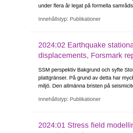
under flera år legat på formella samrå
kärnkraftsindustrins forsknings- och u
Innehållstyp: Publikationer
tillståndsansökningar enligt kärnteknikl
2024:02 Earthquake stationar
displacements, Forsmark rep
SSM perspektiv Bakgrund och syfte Stor
plattgränser. På grund av detta har myc
miljö. Den allmänna bristen på seismici
Baltiska Skölden, har försvårat uppskatt
Innehållstyp: Publikationer
2024:01 Stress field modelli