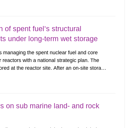
lonite, the dominant...
of spent fuel’s structural
s under long-term wet storage
managing the spent nuclear fuel and core
reactors with a national strategic plan. The
ored at the reactor site. After an on-site storage
its on decay heat and radiation, these materials
 Storage...
s on sub marine land- and rock
s