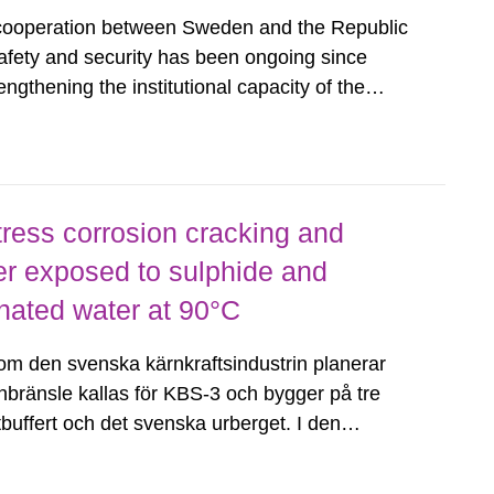
cooperation between Sweden and the Republic
safety and security has been ongoing since
engthening the institutional capacity of the
ar and Radiological Activities in Moldova
lopment in radioactive...
ress corrosion cracking and
er exposed to sulphide and
nated water at 90°C
 den svenska kärnkraftsindustrin planerar
ärnbränsle kallas för KBS-3 och bygger på tre
buffert och det svenska urberget. I den
 använda kärnbränslet att placeras i en