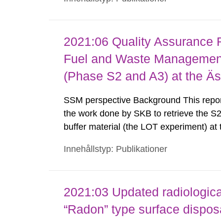
composed of three different teams from T
2021:06 Quality Assurance 
Fuel and Waste Managemen
(Phase S2 and A3) at the Äs
SSM perspective Background This report
the work done by SKB to retrieve the S2
buffer material (the LOT experiment) a
parcel comprises a heated copper tube 
Innehållstyp: Publikationer
copper coupons and various other test a
2021:03 Updated radiologica
“Radon” type surface disposa