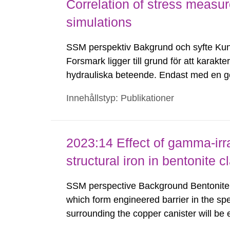
Correlation of stress measur
simulations
SSM perspektiv Bakgrund och syfte Kun
Forsmark ligger till grund för att kara
hydrauliska beteende. Endast med en go
en analys av bergmassan framtida hydr
Innehållstyp: Publikationer
befintliga bergspänningsmätningar...
2023:14 Effect of gamma-irra
structural iron in bentonite c
SSM perspective Background Bentonite cl
which form engineered barrier in the spe
surrounding the copper canister will b
especially during the first few hundred y