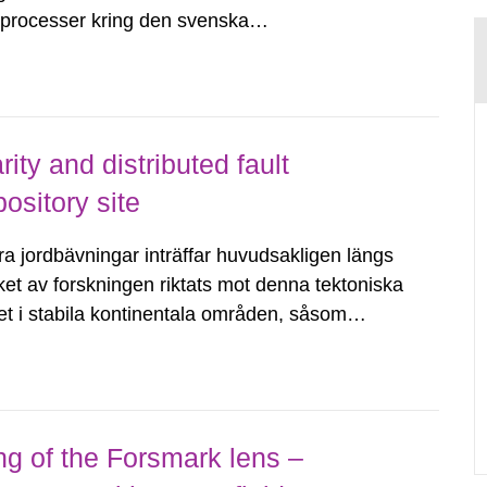
dsprocesser kring den svenska
tvecklingsprogram samt SKB:s
agen.
ity and distributed fault
ository site
a jordbävningar inträffar huvudsakligen längs
ket av forskningen riktats mot denna tektoniska
tet i stabila kontinentala områden, såsom
ningar, såväl som förståelsen,...
ng of the Forsmark lens –