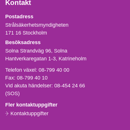
Kontakt
Strålsäkerhetsmyndigheten
Postadress
Strålsäkerhetsmyndigheten
171 16
Stockholm
Besöksadress
Solna Strandväg 96, Solna
Hantverkaregatan 1-3
Katrineholm
Telefon,
Telefon växel:
08-799 40 00
fax
Fax:
08-799 40 10
och
Vid akuta händelser:
08-454 24 66
e-
(SOS)
postadress
Fler kontaktuppgifter
Kontaktuppgifter