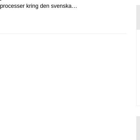
dsprocesser kring den svenska
tvecklingsprogram samt SKB:s
agen.