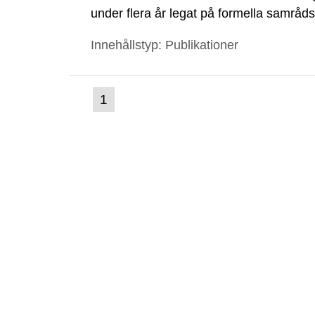
under flera år legat på formella samrå
kärnkraftsindustrins forsknings- och u
Innehållstyp: Publikationer
tillståndsansökningar enligt kärnteknikl
(nuvarande
1
Gå
till
sida)
sida: