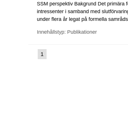
SSM perspektiv Bakgrund Det primära 
intressenter i samband med slutförvarin
under flera år legat på formella samrå
kärnkraftsindustrins forsknings- och u
Innehållstyp: Publikationer
tillståndsansökningar enligt kärnteknikl
(nuvarande
1
Gå
till
sida)
sida: