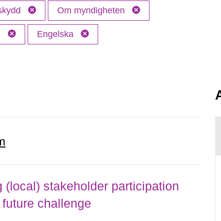
 skydd
Om myndigheten
M
Engelska
m
local) stakeholder participation
 future challenge