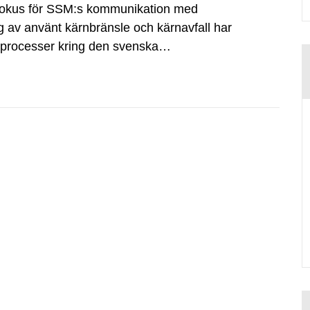
fokus för SSM:s kommunikation med
g av använt kärnbränsle och kärnavfall har
dsprocesser kring den svenska
tvecklingsprogram samt SKB:s
agen.