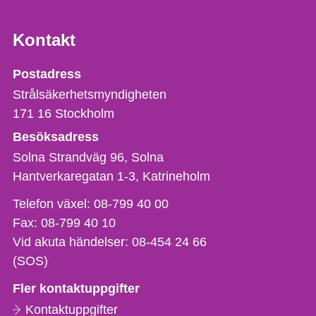
Kontakt
Strålsäkerhetsmyndigheten
Postadress
Strålsäkerhetsmyndigheten
171 16
Stockholm
Besöksadress
Solna Strandväg 96, Solna
Hantverkaregatan 1-3
Katrineholm
Telefon,
Telefon växel:
08-799 40 00
fax
Fax:
08-799 40 10
och
Vid akuta händelser:
08-454 24 66
e-
(SOS)
postadress
Fler kontaktuppgifter
Kontaktuppgifter