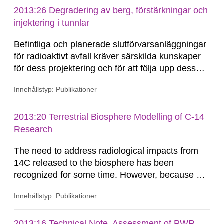
hydrogeochemical conditions at the Forsmark
2013:26 Degradering av berg, förstärkningar och
site at great depths. To analyse density
injektering i tunnlar
dependent flow and salt transport...
Befintliga och planerade slutförvarsanläggningar
för radioaktivt avfall kräver särskilda kunskaper
för dess projektering och för att följa upp dess
utveckling under drift samt efter förslutning.
Innehållstyp: Publikationer
Kunskaper behövs för att välja anläggningens
utformning, passande material, underhåll samt
förslutningsmetoder. De långa...
2013:20 Terrestrial Biosphere Modelling of C-14
Research
The need to address radiological impacts from
14C released to the biosphere has been
recognized for some time. However, because of
its role in biological processes and its ecological
Innehållstyp: Publikationer
cycling, the standard methods employed to
model long-term radionuclide transport and
accumulation in the biosphere cannot be used
2013:16 Technical Note, Assessment of PWR