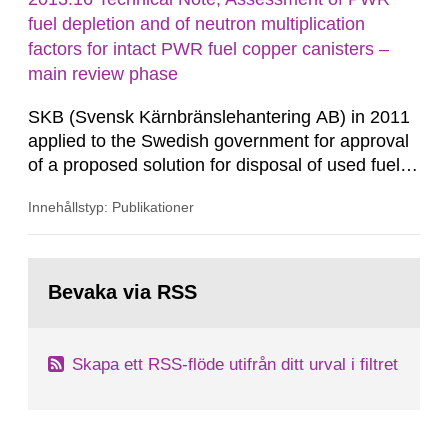
satisfactorily for 14C. In 2011, the Swedish
fuel depletion and of neutron multiplication
Radiation Safety Authority (SSM)...
factors for intact PWR fuel copper canisters –
main review phase
SKB (Svensk Kärnbränslehantering AB) in 2011
applied to the Swedish government for approval
of a proposed solution for disposal of used fuel
from Swedish nuclear power reactors and some
Innehållstyp: Publikationer
relatively minor quantities of other fissile
material. This Technical Note contains results of
a recent review of the SKB methods used to
Gå
determine the influence of reactor depletion on
till
Bevaka via RSS
sida:
keff of intact...
Skapa ett RSS-flöde utifrån ditt urval i filtret