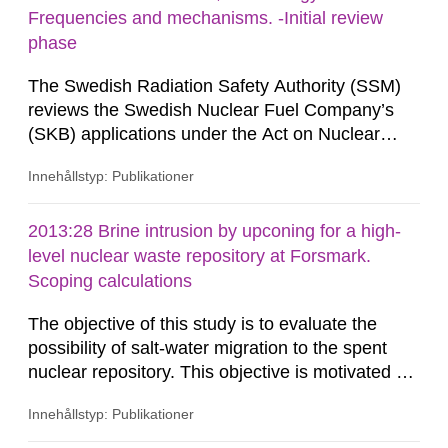
specific area based on questions raised by SSM.
Frequencies and mechanisms. -Initial review
The evaluation includes...
phase
The Swedish Radiation Safety Authority (SSM)
reviews the Swedish Nuclear Fuel Company’s
(SKB) applications under the Act on Nuclear
Activities (SFS 1984:3) for the construction and
Innehållstyp: Publikationer
operation of a repository for spent nuclear fuel
and for an encapsulation facility. As part of the
review, SSM commissions consultants to carry
2013:28 Brine intrusion by upconing for a high-
out work in order to obtain information on specific
level nuclear waste repository at Forsmark.
issues. The...
Scoping calculations
The objective of this study is to evaluate the
possibility of salt-water migration to the spent
nuclear repository. This objective is motivated by
the adverse impacts of water with too high
Innehållstyp: Publikationer
salinity entering the repository and by the
uncertainty of the relevant hydraulic and