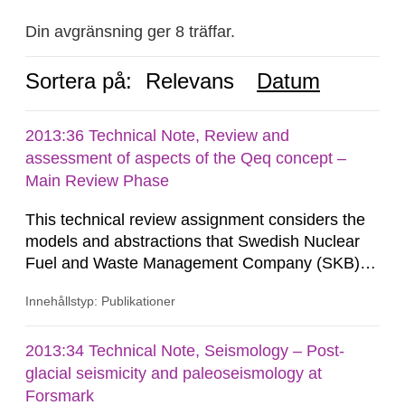
Din avgränsning ger 8 träffar.
Sortera på:
Relevans
Datum
2013:36 Technical Note, Review and
assessment of aspects of the Qeq concept –
Main Review Phase
This technical review assignment considers the
models and abstractions that Swedish Nuclear
Fuel and Waste Management Company (SKB)
developed to represent transport of dissolved
Innehållstyp: Publikationer
constituents in the near field at the Forsmark
site, in particular the Qeq abstraction for diffusive
transport. SKB uses the Qeq parameter to scale
2013:34 Technical Note, Seismology – Post-
concentration gradients in order to estimate
glacial seismicity and paleoseismology at
dissolved-species fluxes...
Forsmark