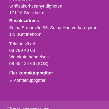
Strålsäkerhetsmyndigheten
171 16
Stockholm
Besöksadress
Solna Strandväg 96, Solna Hantverkaregatan
1-3
Katrineholm
Telefon,
Telefon växel:
fax
08-799 40 00
och
Vid akuta händelser:
e-
08-454 24 66 (SOS)
postadress
Fler kontaktuppgifter
Kontaktuppgifter