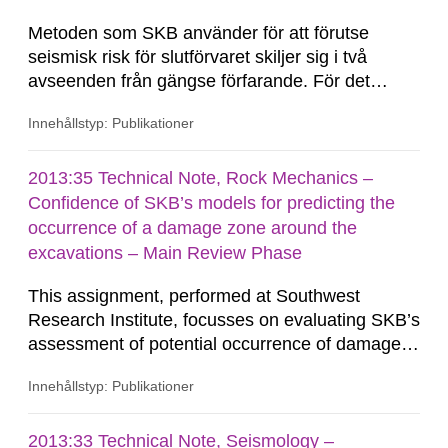
Metoden som SKB använder för att förutse
seismisk risk för slutförvaret skiljer sig i två
avseenden från gängse förfarande. För det
första, förkastningsrörelser inom förvaret är
Innehållstyp: Publikationer
beräknade utifrån numeriska bergmekaniska
modeller i stället för genom en Probabilistisk
riskanalys för förkastningsrörelse...
2013:35 Technical Note, Rock Mechanics –
Confidence of SKB’s models for predicting the
occurrence of a damage zone around the
excavations – Main Review Phase
This assignment, performed at Southwest
Research Institute, focusses on evaluating SKB’s
assessment of potential occurrence of damaged
rock zones (also referred to as excavation-
Innehållstyp: Publikationer
damaged zone or EDZ) around underground
excavations at the site. This report presents the
authors’ evaluation of SKB’s assessment in the
2013:33 Technical Note, Seismology –