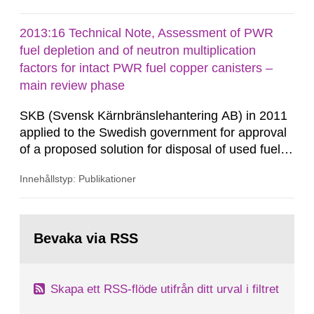
model long-term radionuclide transport and
accumulation in the biosphere cannot be used
2013:16 Technical Note, Assessment of PWR
satisfactorily for 14C. In 2011, the Swedish
fuel depletion and of neutron multiplication
Radiation Safety Authority (SSM)...
factors for intact PWR fuel copper canisters –
main review phase
SKB (Svensk Kärnbränslehantering AB) in 2011
applied to the Swedish government for approval
of a proposed solution for disposal of used fuel
from Swedish nuclear power reactors and some
Innehållstyp: Publikationer
relatively minor quantities of other fissile
material. This Technical Note contains results of
a recent review of the SKB methods used to
Gå
determine the influence of reactor depletion on
till
Bevaka via RSS
sida:
keff of intact...
Skapa ett RSS-flöde utifrån ditt urval i filtret