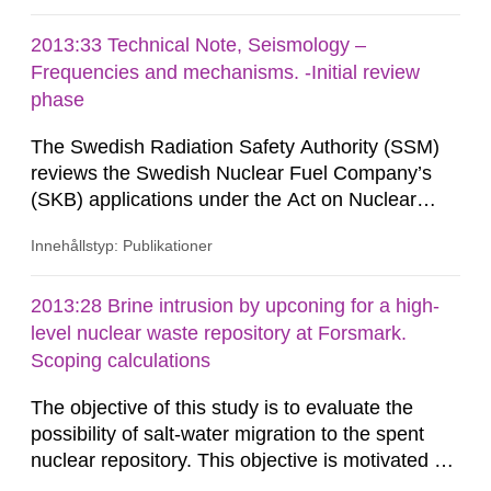
excavations at the site. This report presents the
authors’ evaluation of SKB’s assessment in the
2013:33 Technical Note, Seismology –
specific area based on questions raised by SSM.
Frequencies and mechanisms. -Initial review
The evaluation includes...
phase
The Swedish Radiation Safety Authority (SSM)
reviews the Swedish Nuclear Fuel Company’s
(SKB) applications under the Act on Nuclear
Activities (SFS 1984:3) for the construction and
Innehållstyp: Publikationer
operation of a repository for spent nuclear fuel
and for an encapsulation facility. As part of the
review, SSM commissions consultants to carry
2013:28 Brine intrusion by upconing for a high-
out work in order to obtain information on specific
level nuclear waste repository at Forsmark.
issues. The...
Scoping calculations
The objective of this study is to evaluate the
possibility of salt-water migration to the spent
nuclear repository. This objective is motivated by
the adverse impacts of water with too high