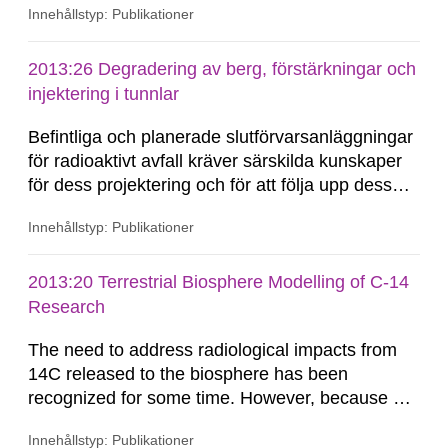
Innehållstyp: Publikationer
salinity entering the repository and by the
uncertainty of the relevant hydraulic and
hydrogeochemical conditions at the Forsmark
2013:26 Degradering av berg, förstärkningar och
site at great depths. To analyse density
injektering i tunnlar
dependent flow and salt transport...
Befintliga och planerade slutförvarsanläggningar
för radioaktivt avfall kräver särskilda kunskaper
för dess projektering och för att följa upp dess
utveckling under drift samt efter förslutning.
Innehållstyp: Publikationer
Kunskaper behövs för att välja anläggningens
utformning, passande material, underhåll samt
förslutningsmetoder. De långa...
2013:20 Terrestrial Biosphere Modelling of C-14
Research
The need to address radiological impacts from
14C released to the biosphere has been
recognized for some time. However, because of
its role in biological processes and its ecological
Innehållstyp: Publikationer
cycling, the standard methods employed to