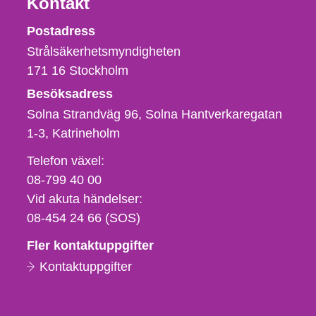
Kontakt
Strålsäkerhetsmyndigheten
Postadress
Strålsäkerhetsmyndigheten
171 16
Stockholm
Besöksadress
Solna Strandväg 96, Solna Hantverkaregatan
1-3
Katrineholm
Telefon,
Telefon växel:
fax
08-799 40 00
och
Vid akuta händelser:
e-
08-454 24 66 (SOS)
postadress
Fler kontaktuppgifter
Kontaktuppgifter