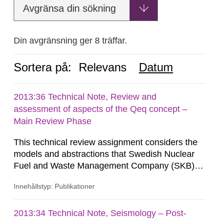
Avgränsa din sökning
Din avgränsning ger 8 träffar.
Sortera på:
Relevans
Datum
2013:36 Technical Note, Review and
assessment of aspects of the Qeq concept –
Main Review Phase
This technical review assignment considers the
models and abstractions that Swedish Nuclear
Fuel and Waste Management Company (SKB)
developed to represent transport of dissolved
Innehållstyp: Publikationer
constituents in the near field at the Forsmark
site, in particular the Qeq abstraction for diffusive
transport. SKB uses the Qeq parameter to scale
2013:34 Technical Note, Seismology – Post-