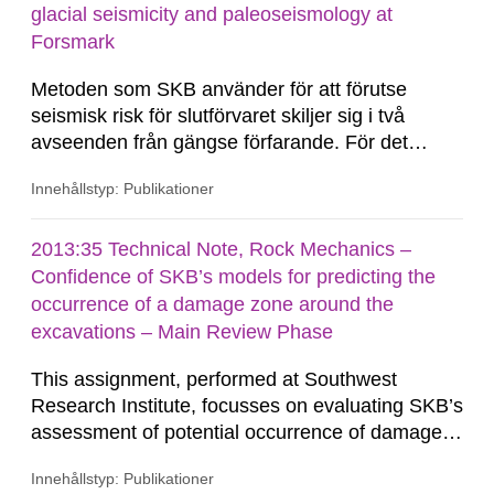
concentration gradients in order to estimate
glacial seismicity and paleoseismology at
dissolved-species fluxes...
Forsmark
Metoden som SKB använder för att förutse
seismisk risk för slutförvaret skiljer sig i två
avseenden från gängse förfarande. För det
första, förkastningsrörelser inom förvaret är
Innehållstyp: Publikationer
beräknade utifrån numeriska bergmekaniska
modeller i stället för genom en Probabilistisk
riskanalys för förkastningsrörelse...
2013:35 Technical Note, Rock Mechanics –
Confidence of SKB’s models for predicting the
occurrence of a damage zone around the
excavations – Main Review Phase
This assignment, performed at Southwest
Research Institute, focusses on evaluating SKB’s
assessment of potential occurrence of damaged
rock zones (also referred to as excavation-
Innehållstyp: Publikationer
damaged zone or EDZ) around underground