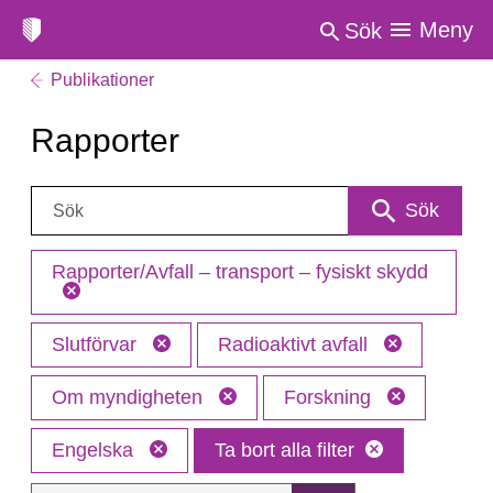
Meny
Sök
Publikationer
Rapporter
Sök:
Sök
Rapporter/Avfall – transport – fysiskt skydd
Slutförvar
Radioaktivt avfall
Om myndigheten
Forskning
Engelska
Ta bort alla filter