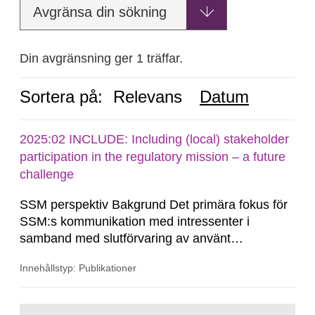
Avgränsa din sökning
Din avgränsning ger 1 träffar.
Sortera på:
Relevans
Datum
2025:02 INCLUDE: Including (local) stakeholder
participation in the regulatory mission – a future
challenge
SSM perspektiv Bakgrund Det primära fokus för
SSM:s kommunikation med intressenter i
samband med slutförvaring av använt
kärnbränsle och kärnavfall har under flera år
Innehållstyp: Publikationer
legat på formella samrådsprocesser kring den
svenska kärnkraftsindustrins forsknings- och
utvecklingsprogram samt SKB:s
Gå