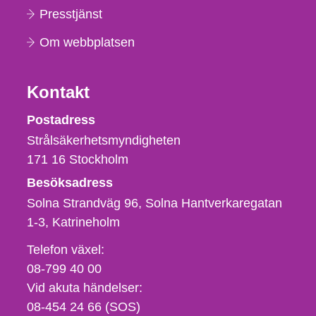
Presstjänst
Om webbplatsen
Kontakt
Strålsäkerhetsmyndigheten
Postadress
Strålsäkerhetsmyndigheten
171 16
Stockholm
Besöksadress
Solna Strandväg 96, Solna Hantverkaregatan
1-3
Katrineholm
Telefon,
Telefon växel:
fax
08-799 40 00
och
Vid akuta händelser:
e-
08-454 24 66 (SOS)