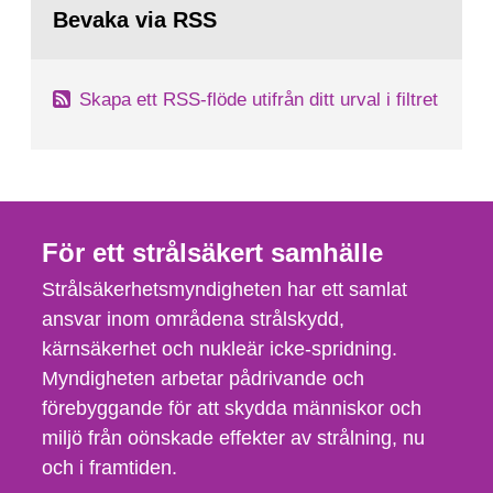
tillståndsansökningar enligt kärntekniklagen.
till
Bevaka via RSS
sida:
Skapa ett RSS-flöde utifrån ditt urval i filtret
För ett strålsäkert samhälle
Strålsäkerhetsmyndigheten har ett samlat
ansvar inom områdena strålskydd,
kärnsäkerhet och nukleär icke-spridning.
Myndigheten arbetar pådrivande och
förebyggande för att skydda människor och
miljö från oönskade effekter av strålning, nu
och i framtiden.