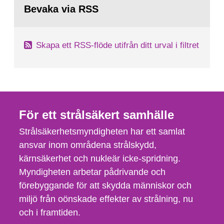
tillståndsansökningar enligt kärntekniklagen.
till
Bevaka via RSS
sida:
Skapa ett RSS-flöde utifrån ditt urval i filtret
För ett strålsäkert samhälle
Strålsäkerhetsmyndigheten har ett samlat
ansvar inom områdena strålskydd,
kärnsäkerhet och nukleär icke-spridning.
Myndigheten arbetar pådrivande och
förebyggande för att skydda människor och
miljö från oönskade effekter av strålning, nu
och i framtiden.