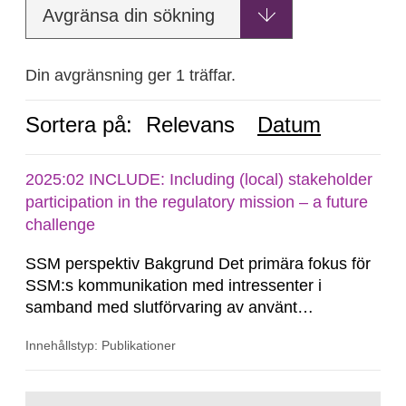
Avgränsa din sökning
Din avgränsning ger 1 träffar.
Sortera på:
Relevans
Datum
2025:02 INCLUDE: Including (local) stakeholder
participation in the regulatory mission – a future
challenge
SSM perspektiv Bakgrund Det primära fokus för
SSM:s kommunikation med intressenter i
samband med slutförvaring av använt
kärnbränsle och kärnavfall har under flera år
Innehållstyp: Publikationer
legat på formella samrådsprocesser kring den
svenska kärnkraftsindustrins forsknings- och
utvecklingsprogram samt SKB:s
Gå