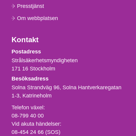
Presstjänst
Om webbplatsen
Kontakt
Strålsäkerhetsmyndigheten
Postadress
Strålsäkerhetsmyndigheten
171 16
Stockholm
Besöksadress
Solna Strandväg 96, Solna Hantverkaregatan
1-3
Katrineholm
Telefon,
Telefon växel:
fax
08-799 40 00
och
Vid akuta händelser:
e-
08-454 24 66 (SOS)