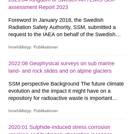
and radiation, these materials are shipped to the
assessment Report 2023
Clab (Central Interim Storage...
Foreword In January 2018, the Swedish
Radiation Safety Authority, SSM, submitted a
request to the IAEA on behalf of the Swedish
Government for international peer reviews to be
Innehållstyp: Publikationer
conducted of the Swedish national frameworks
for nuclear safety regulation (IRRS) and the safe
management of spent fuel and radioactive waste
2022:08 Geophysical surveys on sub marine
(ARTEMIS). In dialogue with the IAEA, and in
land- and rock slides and on alpine glaciers
support of the then Swedish...
SSM perspective Background The future climate
evolution and the impact it might have on a
repository for radioactive waste is important
when assessing the long-term safety. In a project
Innehållstyp: Publikationer
funded by SSM (Holmlund et al. 2016),
bathymetric data from the Southern Quark area
between Sweden and Åland, provided by the
2020:01 Sulphide-induced stress corrosion