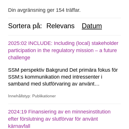
Din avgränsning ger 154 träffar.
Sortera på:
Relevans
Datum
2025:02 INCLUDE: Including (local) stakeholder
participation in the regulatory mission – a future
challenge
SSM perspektiv Bakgrund Det primära fokus för
SSM:s kommunikation med intressenter i
samband med slutförvaring av använt
kärnbränsle och kärnavfall har under flera år
Innehållstyp: Publikationer
legat på formella samrådsprocesser kring den
svenska kärnkraftsindustrins forsknings- och
utvecklingsprogram samt SKB:s
2024:19 Finansiering av en minnesinstitution
tillståndsansökningar enligt kärntekniklagen.
efter förslutning av slutförvar för använt
kärnavfall