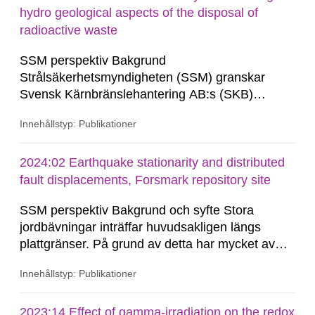
review, SSM commissions consultants...
hydro geological aspects of the disposal of
radioactive waste
SSM perspektiv Bakgrund
Strålsäkerhetsmyndigheten (SSM) granskar
Svensk Kärnbränslehantering AB:s (SKB)
ansökningar i en stegvis prövnings- och
Innehållstyp: Publikationer
godkännandeprocess enligt regeringens
tillståndsvillkor enligt lagen (1984:3) om
kärnteknisk verksamhet avseende uppförande,
2024:02 Earthquake stationarity and distributed
innehav och drift av geologiska
fault displacements, Forsmark repository site
slutförvarsanläggningar. Som en del...
SSM perspektiv Bakgrund och syfte Stora
jordbävningar inträffar huvudsakligen längs
plattgränser. På grund av detta har mycket av
forskningen riktats mot denna tektoniska miljö.
Innehållstyp: Publikationer
Den allmänna bristen på seismicitet i stabila
kontinentala områden, såsom Baltiska Skölden,
har försvårat uppskattningar, såväl som
2023:14 Effect of gamma-irradiation on the redox