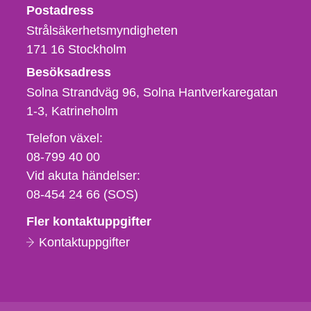
Strålsäkerhetsmyndigheten
Postadress
Strålsäkerhetsmyndigheten
171 16
Stockholm
Besöksadress
Solna Strandväg 96, Solna Hantverkaregatan
1-3
Katrineholm
Telefon,
Telefon växel:
fax
08-799 40 00
och
Vid akuta händelser:
e-
08-454 24 66 (SOS)
postadress
Fler kontaktuppgifter
Kontaktuppgifter