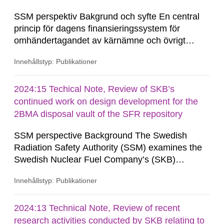
SSM perspektiv Bakgrund och syfte En central
princip för dagens finansieringssystem för
omhändertagandet av kärnämne och övrigt
radioaktivt avfall som uppkommit vid drift och
Innehållstyp: Publikationer
avveckling av kärnkraftverk är
producentansvarsprincipen1. Ett
finansieringssystem som grundas på en avgift
2024:15 Techical Note, Review of SKB’s
per levererad kilowattimme till den s.k.
continued work on design development for the
Kärnavfallsfonden. I tillägg...
2BMA disposal vault of the SFR repository
SSM perspective Background The Swedish
Radiation Safety Authority (SSM) examines the
Swedish Nuclear Fuel Company’s (SKB)
applications in a step-wise review and approval
Innehållstyp: Publikationer
process according to the government’s licence
conditions under the Act on Nuclear Activities
(SFS 1984:3) for the construction and operation
2024:13 Technical Note, Review of recent
of geological disposal facilities. As part of the
research activities conducted by SKB relating to