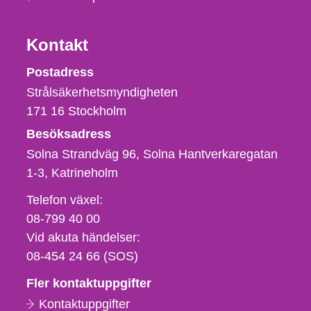
Kontakt
Strålsäkerhetsmyndigheten
Postadress
Strålsäkerhetsmyndigheten
171 16
Stockholm
Besöksadress
Solna Strandväg 96, Solna Hantverkaregatan
1-3
Katrineholm
Telefon,
Telefon växel:
fax
08-799 40 00
och
Vid akuta händelser:
e-
08-454 24 66 (SOS)
postadress
Fler kontaktuppgifter
Kontaktuppgifter