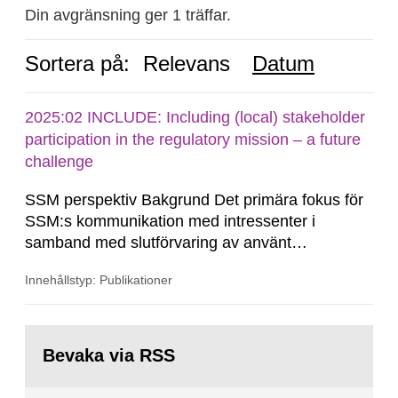
Din avgränsning ger 1 träffar.
Sortera på:
Relevans
Datum
2025:02 INCLUDE: Including (local) stakeholder
participation in the regulatory mission – a future
challenge
SSM perspektiv Bakgrund Det primära fokus för
SSM:s kommunikation med intressenter i
samband med slutförvaring av använt
kärnbränsle och kärnavfall har under flera år
Innehållstyp: Publikationer
legat på formella samrådsprocesser kring den
svenska kärnkraftsindustrins forsknings- och
utvecklingsprogram samt SKB:s
Gå
tillståndsansökningar enligt kärntekniklagen.
till
Bevaka via RSS
sida: