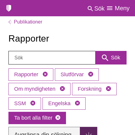
Meny
Sök
Publikationer
Rapporter
Sök:
Sök
Rapporter
Slutförvar
Om myndigheten
Forskning
SSM
Engelska
Ta bort alla filter
Avgränsa din sökning