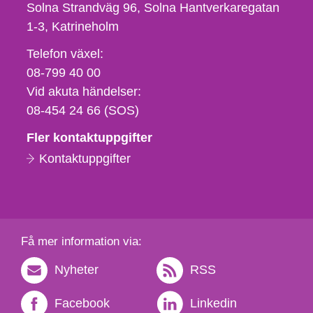
Solna Strandväg 96, Solna Hantverkaregatan
1-3
Katrineholm
Telefon,
Telefon växel:
fax
08-799 40 00
och
Vid akuta händelser:
e-
08-454 24 66 (SOS)
postadress
Fler kontaktuppgifter
Kontaktuppgifter
Få mer information via:
Nyheter
RSS
Facebook
Linkedin