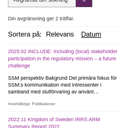
Din avgränsning ger 2 träffar.
Sortera på:
Relevans
Datum
2025:02 INCLUDE: Including (local) stakeholder
participation in the regulatory mission – a future
challenge
SSM perspektiv Bakgrund Det primära fokus för
SSM:s kommunikation med intressenter i
samband med slutförvaring av använt
kärnbränsle och kärnavfall har under flera år
Innehållstyp: Publikationer
legat på formella samrådsprocesser kring den
svenska kärnkraftsindustrins forsknings- och
utvecklingsprogram samt SKB:s
2022:11 Kingdom of Sweden IRRS ARM
tillståndsansökningar enligt kärntekniklagen.
Summary Report 2022