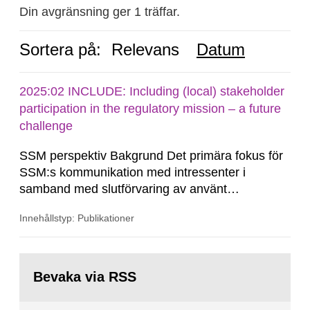
Din avgränsning ger 1 träffar.
Sortera på:
Relevans
Datum
2025:02 INCLUDE: Including (local) stakeholder
participation in the regulatory mission – a future
challenge
SSM perspektiv Bakgrund Det primära fokus för
SSM:s kommunikation med intressenter i
samband med slutförvaring av använt
kärnbränsle och kärnavfall har under flera år
Innehållstyp: Publikationer
legat på formella samrådsprocesser kring den
svenska kärnkraftsindustrins forsknings- och
utvecklingsprogram samt SKB:s
Gå
tillståndsansökningar enligt kärntekniklagen.
till
Bevaka via RSS
sida: