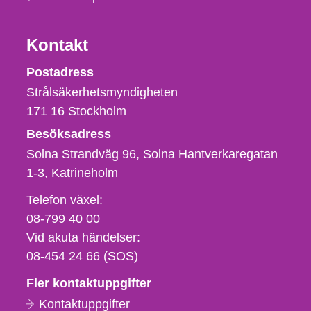
Kontakt
Strålsäkerhetsmyndigheten
Postadress
Strålsäkerhetsmyndigheten
171 16
Stockholm
Besöksadress
Solna Strandväg 96, Solna Hantverkaregatan
1-3
Katrineholm
Telefon,
Telefon växel:
fax
08-799 40 00
och
Vid akuta händelser:
e-
08-454 24 66 (SOS)
postadress
Fler kontaktuppgifter
Kontaktuppgifter