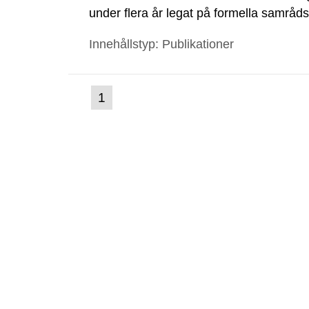
under flera år legat på formella samrå
kärnkraftsindustrins forsknings- och u
Innehållstyp: Publikationer
tillståndsansökningar enligt kärnteknikl
(nuvarande
1
Gå
till
sida)
sida: