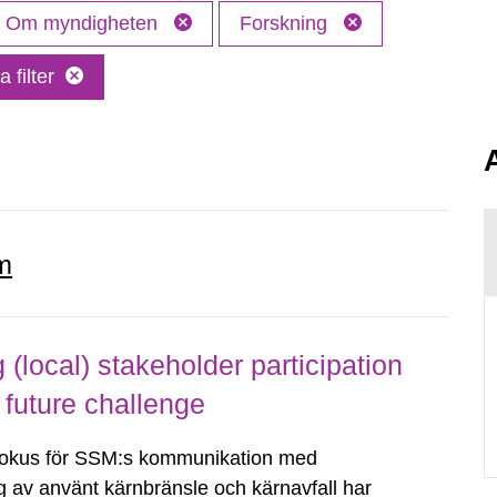
Om myndigheten
Forskning
a filter
m
local) stakeholder participation
 future challenge
fokus för SSM:s kommunikation med
g av använt kärnbränsle och kärnavfall har