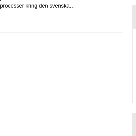
dsprocesser kring den svenska
tvecklingsprogram samt SKB:s
agen.