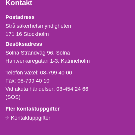
Kontakt
Strålsäkerhetsmyndigheten
Postadress
Strålsäkerhetsmyndigheten
171 16
Stockholm
Besöksadress
Solna Strandväg 96, Solna
Hantverkaregatan 1-3
Katrineholm
Telefon,
Telefon växel:
08-799 40 00
fax
Fax:
08-799 40 10
och
Vid akuta händelser:
08-454 24 66
e-
(SOS)
postadress
Fler kontaktuppgifter
Kontaktuppgifter