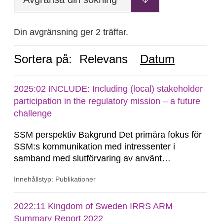
Din avgränsning ger 2 träffar.
Sortera på:
Relevans
Datum
2025:02 INCLUDE: Including (local) stakeholder
participation in the regulatory mission – a future
challenge
SSM perspektiv Bakgrund Det primära fokus för
SSM:s kommunikation med intressenter i
samband med slutförvaring av använt
kärnbränsle och kärnavfall har under flera år
Innehållstyp: Publikationer
legat på formella samrådsprocesser kring den
svenska kärnkraftsindustrins forsknings- och
utvecklingsprogram samt SKB:s
2022:11 Kingdom of Sweden IRRS ARM
tillståndsansökningar enligt kärntekniklagen.
Summary Report 2022