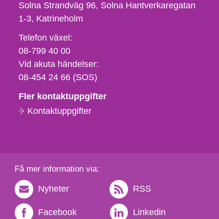
Solna Strandväg 96, Solna Hantverkaregatan
1-3
Katrineholm
Telefon,
Telefon växel:
fax
08-799 40 00
och
Vid akuta händelser:
e-
08-454 24 66 (SOS)
postadress
Fler kontaktuppgifter
Kontaktuppgifter
Få mer information via:
Nyheter
RSS
Facebook
Linkedin