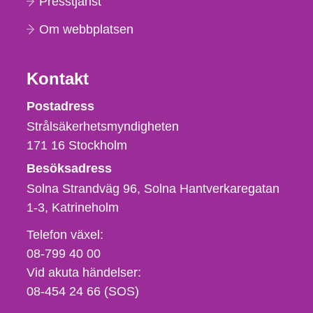
Presstjänst
Om webbplatsen
Kontakt
Strålsäkerhetsmyndigheten
Postadress
Strålsäkerhetsmyndigheten
171 16
Stockholm
Besöksadress
Solna Strandväg 96, Solna Hantverkaregatan
1-3
Katrineholm
Telefon,
Telefon växel:
fax
08-799 40 00
och
Vid akuta händelser:
e-
08-454 24 66 (SOS)
postadress