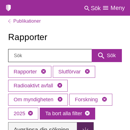
Meny
Sök
Publikationer
Rapporter
Sök:
Sök
Rapporter
Slutförvar
Radioaktivt avfall
Om myndigheten
Forskning
2025
Ta bort alla filter
Avgränsa din sökning