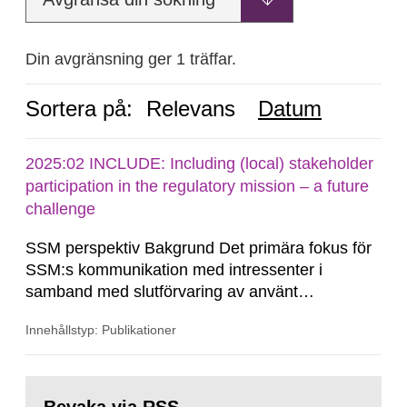
Din avgränsning ger 1 träffar.
Sortera på:
Relevans
Datum
2025:02 INCLUDE: Including (local) stakeholder
participation in the regulatory mission – a future
challenge
SSM perspektiv Bakgrund Det primära fokus för
SSM:s kommunikation med intressenter i
samband med slutförvaring av använt
kärnbränsle och kärnavfall har under flera år
Innehållstyp: Publikationer
legat på formella samrådsprocesser kring den
svenska kärnkraftsindustrins forsknings- och
utvecklingsprogram samt SKB:s
Gå
tillståndsansökningar enligt kärntekniklagen.
till