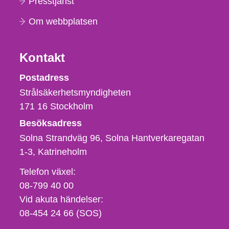
Presstjänst
Om webbplatsen
Kontakt
Strålsäkerhetsmyndigheten
Postadress
Strålsäkerhetsmyndigheten
171 16
Stockholm
Besöksadress
Solna Strandväg 96, Solna Hantverkaregatan
1-3
Katrineholm
Telefon,
Telefon växel:
fax
08-799 40 00
och
Vid akuta händelser:
e-
08-454 24 66 (SOS)
postadress