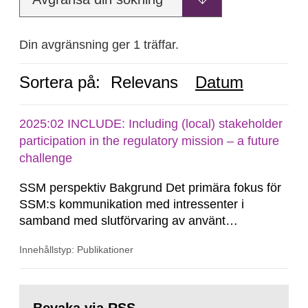
Din avgränsning ger 1 träffar.
Sortera på:
Relevans
Datum
2025:02 INCLUDE: Including (local) stakeholder
participation in the regulatory mission – a future
challenge
SSM perspektiv Bakgrund Det primära fokus för
SSM:s kommunikation med intressenter i
samband med slutförvaring av använt
kärnbränsle och kärnavfall har under flera år
Innehållstyp: Publikationer
legat på formella samrådsprocesser kring den
svenska kärnkraftsindustrins forsknings- och
utvecklingsprogram samt SKB:s
Gå
tillståndsansökningar enligt kärntekniklagen.
till