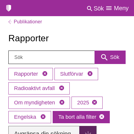
Meny
Sök
Publikationer
Rapporter
Sök:
Sök
Rapporter
Slutförvar
Radioaktivt avfall
Om myndigheten
2025
Engelska
Ta bort alla filter
Avgränsa din sökning