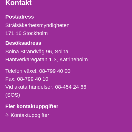
Kontakt
Strålsäkerhetsmyndigheten
Postadress
Strålsäkerhetsmyndigheten
171 16
Stockholm
Besöksadress
Solna Strandväg 96, Solna
Hantverkaregatan 1-3
Katrineholm
Telefon,
Telefon växel:
08-799 40 00
fax
Fax:
08-799 40 10
och
Vid akuta händelser:
08-454 24 66
e-
(SOS)
postadress
Fler kontaktuppgifter
Kontaktuppgifter