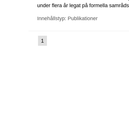
under flera år legat på formella samrå
kärnkraftsindustrins forsknings- och u
Innehållstyp: Publikationer
tillståndsansökningar enligt kärnteknikl
(nuvarande
1
Gå
till
sida)
sida: