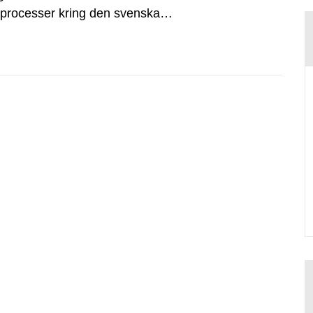
dsprocesser kring den svenska
tvecklingsprogram samt SKB:s
agen.