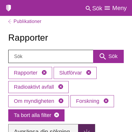
Meny
Sök
Publikationer
Rapporter
Sök:
Sök
Rapporter
Slutförvar
Radioaktivt avfall
Om myndigheten
Forskning
Ta bort alla filter
Avgränsa din sökning