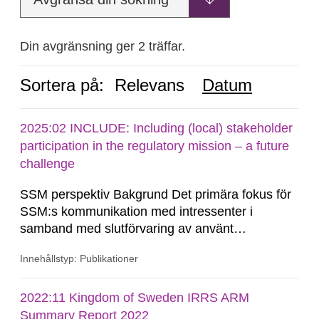
Din avgränsning ger 2 träffar.
Sortera på:
Relevans
Datum
2025:02 INCLUDE: Including (local) stakeholder
participation in the regulatory mission – a future
challenge
SSM perspektiv Bakgrund Det primära fokus för
SSM:s kommunikation med intressenter i
samband med slutförvaring av använt
kärnbränsle och kärnavfall har under flera år
Innehållstyp: Publikationer
legat på formella samrådsprocesser kring den
svenska kärnkraftsindustrins forsknings- och
utvecklingsprogram samt SKB:s
2022:11 Kingdom of Sweden IRRS ARM
tillståndsansökningar enligt kärntekniklagen.
Summary Report 2022