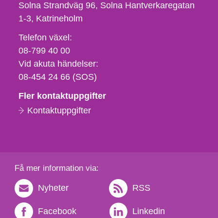
Solna Strandväg 96, Solna Hantverkaregatan
1-3
Katrineholm
Telefon,
Telefon växel:
fax
08-799 40 00
och
Vid akuta händelser:
e-
08-454 24 66 (SOS)
postadress
Fler kontaktuppgifter
Kontaktuppgifter
Få mer information via:
Nyheter
RSS
Facebook
Linkedin