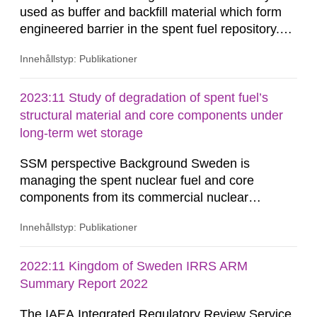
used as buffer and backfill material which form
engineered barrier in the spent fuel repository.
The buffer material surrounding the copper
Innehållstyp: Publikationer
canister will be exposed to gamma and neutron
radiations, especially during the first few hundred
years after closure of the repository. The redox
2023:11 Study of degradation of spent fuel’s
states of the structural iron in montmorillonite,
structural material and core components under
the dominant...
long-term wet storage
SSM perspective Background Sweden is
managing the spent nuclear fuel and core
components from its commercial nuclear
reactors with a national strategic plan. The fuel
Innehållstyp: Publikationer
and core components are initially stored at the
reactor site. After an on-site storage period to
comply with transportation limits on decay heat
2022:11 Kingdom of Sweden IRRS ARM
and radiation, these materials are shipped to the
Summary Report 2022
Clab (Central Interim Storage...
The IAEA Integrated Regulatory Review Service