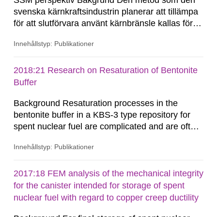
SSM perspektiv Bakgrund Den metod som den
svenska kärnkraftsindustrin planerar att tillämpa
för att slutförvara använt kärnbränsle kallas för
KBS-3 och bygger på tre skyddsbarriärer:
Innehållstyp: Publikationer
kopparkapslar, bentonitbuffert och det svenska
urberget. I den aktuella KBS-3-utformningen
kommer det använda kärnbränslet att placeras i
2018:21 Research on Resaturation of Bentonite
en insats...
Buffer
Background Resaturation processes in the
bentonite buffer in a KBS-3 type repository for
spent nuclear fuel are complicated and are often
illustrated, analysed and modelled multi-
Innehållstyp: Publikationer
disciplinarily as coupled thermal (T), hydrological
(H) and mechanical (M) processes with multi-
phase flow, elastoplastic evolution in a swelling
2017:18 FEM analysis of the mechanical integrity
porous medium. Previous THM-modelling
for the canister intended for storage of spent
showed that the re-saturation...
nuclear fuel with regard to copper creep ductility