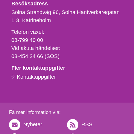
Besöksadress
Solna Strandväg 96, Solna Hantverkaregatan
1-3
Katrineholm
Telefon,
Telefon växel:
fax
08-799 40 00
och
Vid akuta händelser:
e-
08-454 24 66 (SOS)
postadress
Fler kontaktuppgifter
Kontaktuppgifter
Få mer information via:
Nyheter
RSS