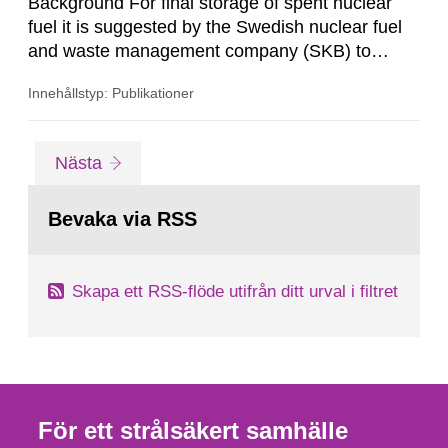
Background For final storage of spent nuclear
fuel it is suggested by the Swedish nuclear fuel
and waste management company (SKB) to
emplace the nuclear fuel into copper canisters
Innehållstyp: Publikationer
which are surrounded by bentonite clay at
approximately 500 meters’ depth into granitic
rock. After emplacement of the canisters
Gå
sida
Nästa
Bentonite swelling due to water saturation and
till
sida:
hydrostatic pressure build up the...
Bevaka via RSS
Skapa ett RSS-flöde utifrån ditt urval i filtret
För ett strålsäkert samhälle