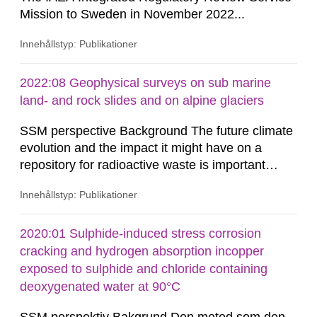
Mission to Sweden in November 2022...
Innehållstyp: Publikationer
2022:08 Geophysical surveys on sub marine
land- and rock slides and on alpine glaciers
SSM perspective Background The future climate
evolution and the impact it might have on a
repository for radioactive waste is important
when assessing the long-term safety. In a project
Innehållstyp: Publikationer
funded by SSM (Holmlund et al. 2016),
bathymetric data from the Southern Quark area
between Sweden and Åland, provided by the
2020:01 Sulphide-induced stress corrosion
Swedish Maritime Administration, were analysed,
cracking and hydrogen absorption incopper
as well as terrestrial data from...
exposed to sulphide and chloride containing
deoxygenated water at 90°C