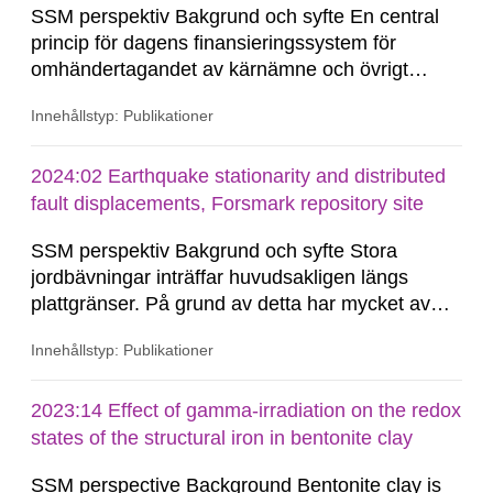
SSM perspektiv Bakgrund och syfte En central
princip för dagens finansieringssystem för
omhändertagandet av kärnämne och övrigt
radioaktivt avfall som uppkommit vid drift och
Innehållstyp: Publikationer
avveckling av kärnkraftverk är
producentansvarsprincipen1. Ett
finansieringssystem som grundas på en avgift
2024:02 Earthquake stationarity and distributed
per levererad kilowattimme till den s.k.
fault displacements, Forsmark repository site
Kärnavfallsfonden. I tillägg...
SSM perspektiv Bakgrund och syfte Stora
jordbävningar inträffar huvudsakligen längs
plattgränser. På grund av detta har mycket av
forskningen riktats mot denna tektoniska miljö.
Innehållstyp: Publikationer
Den allmänna bristen på seismicitet i stabila
kontinentala områden, såsom Baltiska Skölden,
har försvårat uppskattningar, såväl som
2023:14 Effect of gamma-irradiation on the redox
förståelsen,...
states of the structural iron in bentonite clay
SSM perspective Background Bentonite clay is