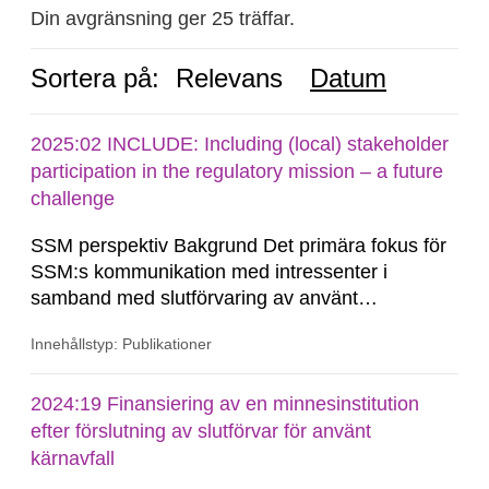
Din avgränsning ger 25 träffar.
Sortera på:
Relevans
Datum
2025:02 INCLUDE: Including (local) stakeholder
participation in the regulatory mission – a future
challenge
SSM perspektiv Bakgrund Det primära fokus för
SSM:s kommunikation med intressenter i
samband med slutförvaring av använt
kärnbränsle och kärnavfall har under flera år
Innehållstyp: Publikationer
legat på formella samrådsprocesser kring den
svenska kärnkraftsindustrins forsknings- och
utvecklingsprogram samt SKB:s
2024:19 Finansiering av en minnesinstitution
tillståndsansökningar enligt kärntekniklagen.
efter förslutning av slutförvar för använt
kärnavfall