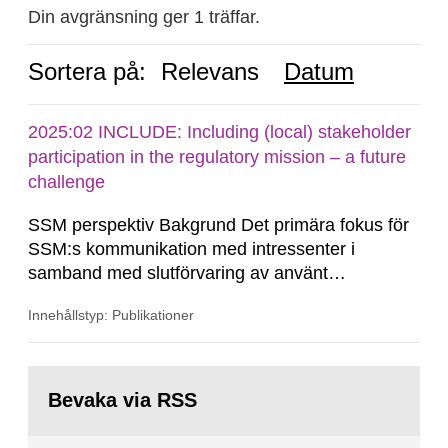
Din avgränsning ger 1 träffar.
Sortera på:
Relevans
Datum
2025:02 INCLUDE: Including (local) stakeholder
participation in the regulatory mission – a future
challenge
SSM perspektiv Bakgrund Det primära fokus för
SSM:s kommunikation med intressenter i
samband med slutförvaring av använt
kärnbränsle och kärnavfall har under flera år
Innehållstyp: Publikationer
legat på formella samrådsprocesser kring den
svenska kärnkraftsindustrins forsknings- och
utvecklingsprogram samt SKB:s
Gå
tillståndsansökningar enligt kärntekniklagen.
till
Bevaka via RSS
sida: