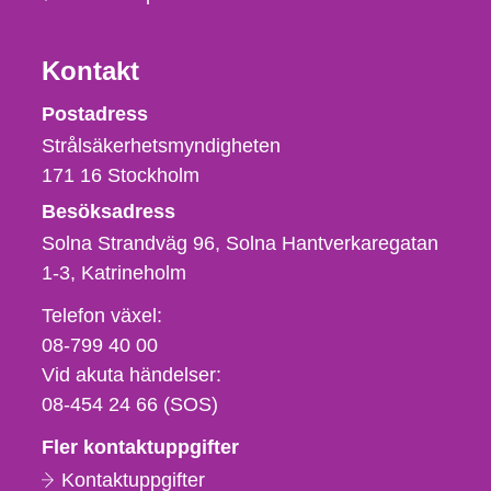
Kontakt
Strålsäkerhetsmyndigheten
Postadress
Strålsäkerhetsmyndigheten
171 16
Stockholm
Besöksadress
Solna Strandväg 96, Solna Hantverkaregatan
1-3
Katrineholm
Telefon,
Telefon växel:
fax
08-799 40 00
och
Vid akuta händelser:
e-
08-454 24 66 (SOS)
postadress
Fler kontaktuppgifter
Kontaktuppgifter