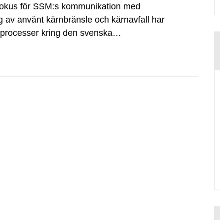
fokus för SSM:s kommunikation med
g av använt kärnbränsle och kärnavfall har
dsprocesser kring den svenska
tvecklingsprogram samt SKB:s
agen.