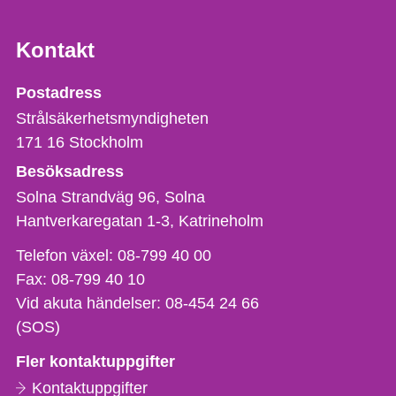
Kontakt
Strålsäkerhetsmyndigheten
Postadress
Strålsäkerhetsmyndigheten
171 16
Stockholm
Besöksadress
Solna Strandväg 96, Solna
Hantverkaregatan 1-3
Katrineholm
Telefon,
Telefon växel:
08-799 40 00
fax
Fax:
08-799 40 10
och
Vid akuta händelser:
08-454 24 66
e-
(SOS)
postadress
Fler kontaktuppgifter
Kontaktuppgifter