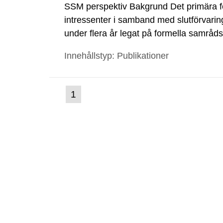
SSM perspektiv Bakgrund Det primära 
intressenter i samband med slutförvarin
under flera år legat på formella samrå
kärnkraftsindustrins forsknings- och u
Innehållstyp: Publikationer
tillståndsansökningar enligt kärnteknikl
(nuvarande
1
Gå
till
sida)
sida: