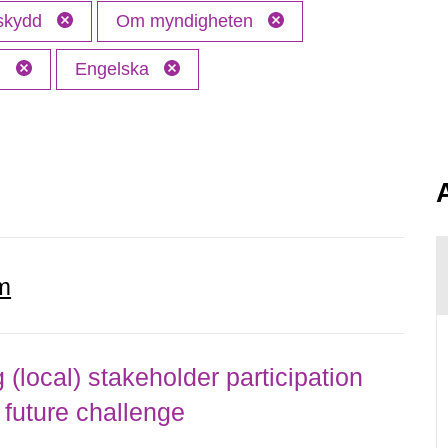
 skydd
Om myndigheten
M
Engelska
m
local) stakeholder participation
 future challenge