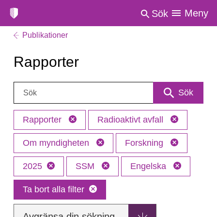
Meny
Sök
Publikationer
Rapporter
Sök:
Sök
Rapporter
Radioaktivt avfall
Om myndigheten
Forskning
2025
SSM
Engelska
Ta bort alla filter
Avgränsa din sökning