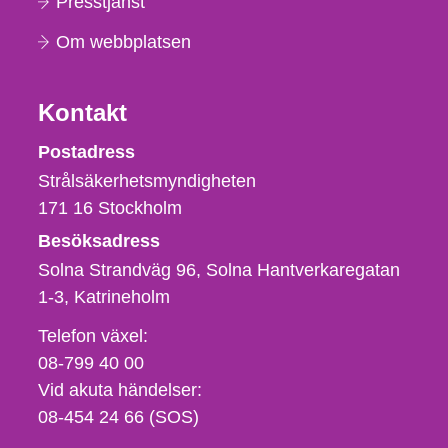
Presstjänst
Om webbplatsen
Kontakt
Strålsäkerhetsmyndigheten
Postadress
Strålsäkerhetsmyndigheten
171 16
Stockholm
Besöksadress
Solna Strandväg 96, Solna Hantverkaregatan
1-3
Katrineholm
Telefon,
Telefon växel:
fax
08-799 40 00
och
Vid akuta händelser:
e-
08-454 24 66 (SOS)
postadress