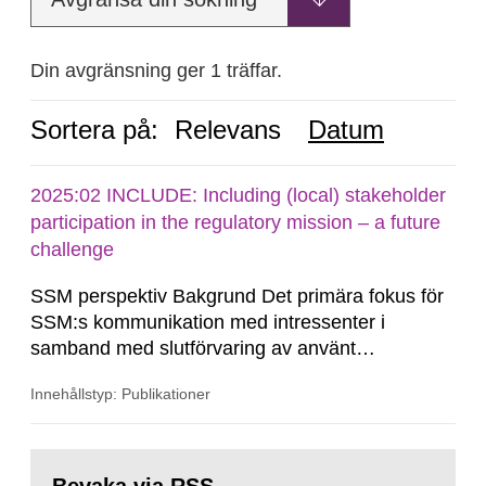
Din avgränsning ger 1 träffar.
Sortera på:
Relevans
Datum
2025:02 INCLUDE: Including (local) stakeholder
participation in the regulatory mission – a future
challenge
SSM perspektiv Bakgrund Det primära fokus för
SSM:s kommunikation med intressenter i
samband med slutförvaring av använt
kärnbränsle och kärnavfall har under flera år
Innehållstyp: Publikationer
legat på formella samrådsprocesser kring den
svenska kärnkraftsindustrins forsknings- och
utvecklingsprogram samt SKB:s
Gå
tillståndsansökningar enligt kärntekniklagen.
till