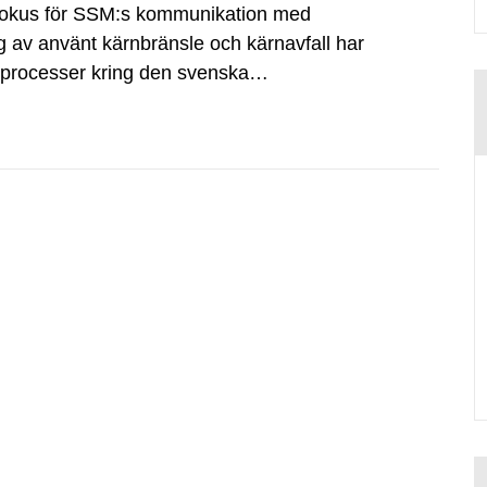
fokus för SSM:s kommunikation med
g av använt kärnbränsle och kärnavfall har
dsprocesser kring den svenska
tvecklingsprogram samt SKB:s
agen.