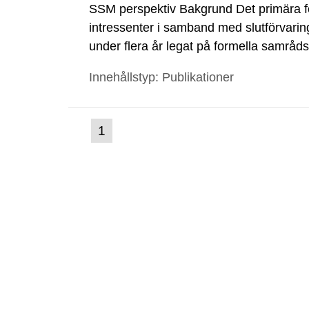
SSM perspektiv Bakgrund Det primära 
intressenter i samband med slutförvarin
under flera år legat på formella samrå
kärnkraftsindustrins forsknings- och u
Innehållstyp: Publikationer
tillståndsansökningar enligt kärnteknikl
(nuvarande
1
Gå
till
sida)
sida: