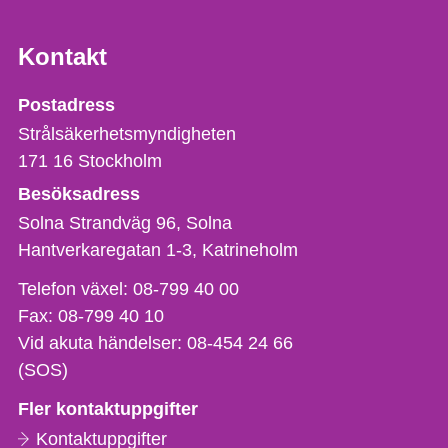
Kontakt
Strålsäkerhetsmyndigheten
Postadress
Strålsäkerhetsmyndigheten
171 16
Stockholm
Besöksadress
Solna Strandväg 96, Solna
Hantverkaregatan 1-3
Katrineholm
Telefon,
Telefon växel:
08-799 40 00
fax
Fax:
08-799 40 10
och
Vid akuta händelser:
08-454 24 66
e-
(SOS)
postadress
Fler kontaktuppgifter
Kontaktuppgifter