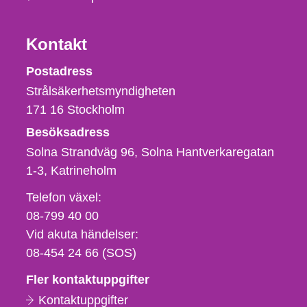
Kontakt
Strålsäkerhetsmyndigheten
Postadress
Strålsäkerhetsmyndigheten
171 16
Stockholm
Besöksadress
Solna Strandväg 96, Solna Hantverkaregatan
1-3
Katrineholm
Telefon,
Telefon växel:
fax
08-799 40 00
och
Vid akuta händelser:
e-
08-454 24 66 (SOS)
postadress
Fler kontaktuppgifter
Kontaktuppgifter