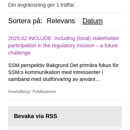
Din avgränsning ger 1 träffar.
Sortera på:
Relevans
Datum
2025:02 INCLUDE: Including (local) stakeholder
participation in the regulatory mission – a future
challenge
SSM perspektiv Bakgrund Det primära fokus för
SSM:s kommunikation med intressenter i
samband med slutförvaring av använt
kärnbränsle och kärnavfall har under flera år
Innehållstyp: Publikationer
legat på formella samrådsprocesser kring den
svenska kärnkraftsindustrins forsknings- och
utvecklingsprogram samt SKB:s
Gå
tillståndsansökningar enligt kärntekniklagen.
till
Bevaka via RSS
sida: