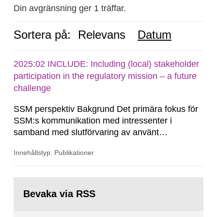
Din avgränsning ger 1 träffar.
Sortera på:
Relevans
Datum
2025:02 INCLUDE: Including (local) stakeholder
participation in the regulatory mission – a future
challenge
SSM perspektiv Bakgrund Det primära fokus för
SSM:s kommunikation med intressenter i
samband med slutförvaring av använt
kärnbränsle och kärnavfall har under flera år
Innehållstyp: Publikationer
legat på formella samrådsprocesser kring den
svenska kärnkraftsindustrins forsknings- och
utvecklingsprogram samt SKB:s
Gå
tillståndsansökningar enligt kärntekniklagen.
till
Bevaka via RSS
sida: