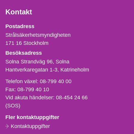
Kontakt
Strålsäkerhetsmyndigheten
Postadress
Strålsäkerhetsmyndigheten
171 16
Stockholm
Besöksadress
Solna Strandväg 96, Solna
Hantverkaregatan 1-3
Katrineholm
Telefon,
Telefon växel:
08-799 40 00
fax
Fax:
08-799 40 10
och
Vid akuta händelser:
08-454 24 66
e-
(SOS)
postadress
Fler kontaktuppgifter
Kontaktuppgifter