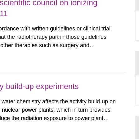
ientific council on ionizing
011
dance with written guidelines or clinical trial
that the radiotherapy part in those guidelines
n other therapies such as surgery and
e key aspects of modern radiotherapy from
nd scientific...
ty build-up experiments
water chemistry affects the activity build-up on
 nuclear power plants, which in turn provides
duce the radiation exposure to power plant
wledge about water chemistry conditions
up. A number of...