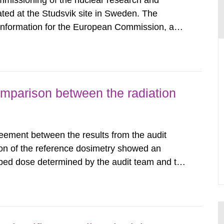
mmissioning of the nuclear research and
ated at the Studsvik site in Sweden. The
 information for the European Commission, and
f the Euratom Treaty. According to Article 37,
mmission with such...
omparison between the radiation
eement between the results from the audit
on of the reference dosimetry showed an
bed dose determined by the audit team and the
among the Swedish radiotherapy departments
tudies conducted in other...