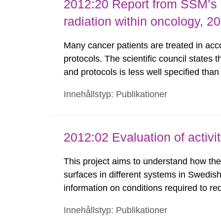
2012:20 Report from SSM’s sc
radiation within oncology, 2
Many cancer patients are treated in accor
protocols. The scientific council states 
and protocols is less well specified tha
chemotherapy. This report identifies th
Innehållstyp: Publikationer
international radiotherapy organisations a
2012:02 Evaluation of activi
This project aims to understand how the 
surfaces in different systems in Swedish
information on conditions required to re
staff. The study was done to obtain kno
Innehållstyp: Publikationer
preferred to minimize the activity build-