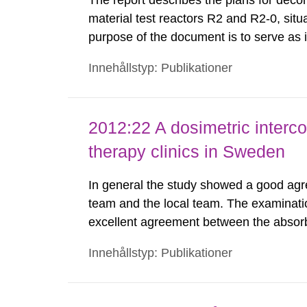
The report describes the plans for deco
material test reactors R2 and R2-0, situ
purpose of the document is to serve as
to fulfil the requirements of Article 37 o
Innehållstyp: Publikationer
each Member State shall provide the Co
2012:22 A dosimetric interc
therapy clinics in Sweden
In general the study showed a good agr
team and the local team. The examinati
excellent agreement between the absor
local team. The spread of the results 
Innehållstyp: Publikationer
was much lower as compared to similar s