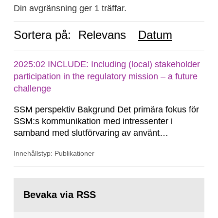
Din avgränsning ger 1 träffar.
Sortera på:
Relevans
Datum
2025:02 INCLUDE: Including (local) stakeholder
participation in the regulatory mission – a future
challenge
SSM perspektiv Bakgrund Det primära fokus för
SSM:s kommunikation med intressenter i
samband med slutförvaring av använt
kärnbränsle och kärnavfall har under flera år
Innehållstyp: Publikationer
legat på formella samrådsprocesser kring den
svenska kärnkraftsindustrins forsknings- och
utvecklingsprogram samt SKB:s
Gå
tillståndsansökningar enligt kärntekniklagen.
till
Bevaka via RSS
sida: