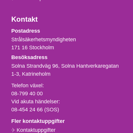
Kontakt
Strålsäkerhetsmyndigheten
Postadress
Strålsäkerhetsmyndigheten
171 16
Stockholm
Besöksadress
Solna Strandväg 96, Solna Hantverkaregatan
1-3
Katrineholm
Telefon,
Telefon växel:
fax
08-799 40 00
och
Vid akuta händelser:
e-
08-454 24 66 (SOS)
postadress
Fler kontaktuppgifter
Kontaktuppgifter