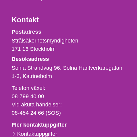
Kontakt
Strålsäkerhetsmyndigheten
Postadress
Strålsäkerhetsmyndigheten
171 16
Stockholm
Besöksadress
Solna Strandväg 96, Solna Hantverkaregatan
1-3
Katrineholm
Telefon,
Telefon växel:
fax
08-799 40 00
och
Vid akuta händelser:
e-
08-454 24 66 (SOS)
postadress
Fler kontaktuppgifter
Kontaktuppgifter