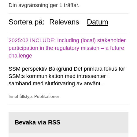
Din avgränsning ger 1 träffar.
Sortera på:
Relevans
Datum
2025:02 INCLUDE: Including (local) stakeholder
participation in the regulatory mission – a future
challenge
SSM perspektiv Bakgrund Det primära fokus för
SSM:s kommunikation med intressenter i
samband med slutförvaring av använt
kärnbränsle och kärnavfall har under flera år
Innehållstyp: Publikationer
legat på formella samrådsprocesser kring den
svenska kärnkraftsindustrins forsknings- och
utvecklingsprogram samt SKB:s
Gå
tillståndsansökningar enligt kärntekniklagen.
till
Bevaka via RSS
sida: