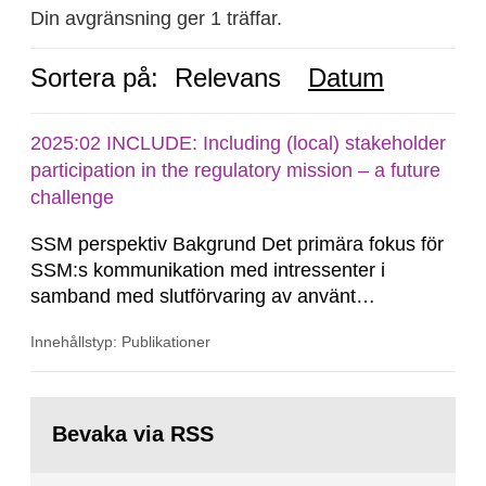
Din avgränsning ger 1 träffar.
Sortera på:
Relevans
Datum
2025:02 INCLUDE: Including (local) stakeholder
participation in the regulatory mission – a future
challenge
SSM perspektiv Bakgrund Det primära fokus för
SSM:s kommunikation med intressenter i
samband med slutförvaring av använt
kärnbränsle och kärnavfall har under flera år
Innehållstyp: Publikationer
legat på formella samrådsprocesser kring den
svenska kärnkraftsindustrins forsknings- och
utvecklingsprogram samt SKB:s
Gå
tillståndsansökningar enligt kärntekniklagen.
till
Bevaka via RSS
sida: