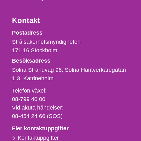
Kontakt
Strålsäkerhetsmyndigheten
Postadress
Strålsäkerhetsmyndigheten
171 16
Stockholm
Besöksadress
Solna Strandväg 96, Solna Hantverkaregatan
1-3
Katrineholm
Telefon,
Telefon växel:
fax
08-799 40 00
och
Vid akuta händelser:
e-
08-454 24 66 (SOS)
postadress
Fler kontaktuppgifter
Kontaktuppgifter