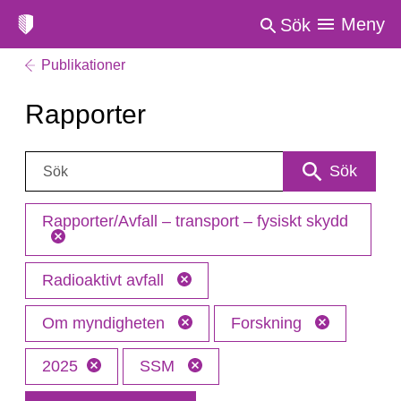
Meny
Sök
Publikationer
Rapporter
Sök:
Sök
Rapporter/Avfall – transport – fysiskt skydd
Radioaktivt avfall
Om myndigheten
Forskning
2025
SSM