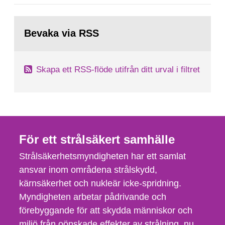
svenska kärnkraftsindustrins forsknings- och
utvecklingsprogram samt SKB:s
Gå
tillståndsansökningar enligt kärntekniklagen.
till
Bevaka via RSS
sida:
Skapa ett RSS-flöde utifrån ditt urval i filtret
För ett strålsäkert samhälle
Strålsäkerhetsmyndigheten har ett samlat
ansvar inom områdena strålskydd,
kärnsäkerhet och nukleär icke-spridning.
Myndigheten arbetar pådrivande och
förebyggande för att skydda människor och
miljö från oönskade effekter av strålning, nu