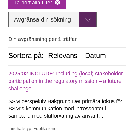
Ta bort alla filter
Avgränsa din sökning
Din avgränsning ger 1 träffar.
Sortera på:
Relevans
Datum
2025:02 INCLUDE: Including (local) stakeholder
participation in the regulatory mission – a future
challenge
SSM perspektiv Bakgrund Det primära fokus för
SSM:s kommunikation med intressenter i
samband med slutförvaring av använt
kärnbränsle och kärnavfall har under flera år
Innehållstyp: Publikationer
legat på formella samrådsprocesser kring den