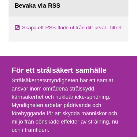
tillståndsansökningar enligt kärntekniklagen.
till
Bevaka via RSS
sida:
Skapa ett RSS-flöde utifrån ditt urval i filtret
För ett strålsäkert samhälle
Strålsäkerhetsmyndigheten har ett samlat
ansvar inom områdena strålskydd,
kärnsäkerhet och nukleär icke-spridning.
Myndigheten arbetar pådrivande och
förebyggande för att skydda människor och
miljö från oönskade effekter av strålning, nu
och i framtiden.