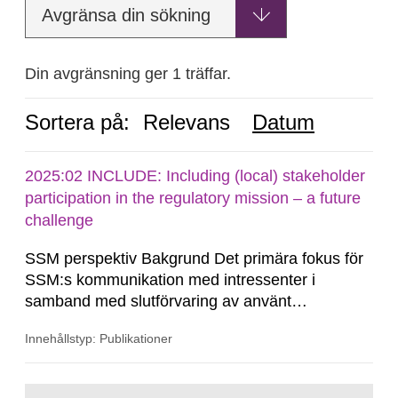
Avgränsa din sökning
Din avgränsning ger 1 träffar.
Sortera på:
Relevans
Datum
2025:02 INCLUDE: Including (local) stakeholder
participation in the regulatory mission – a future
challenge
SSM perspektiv Bakgrund Det primära fokus för
SSM:s kommunikation med intressenter i
samband med slutförvaring av använt
kärnbränsle och kärnavfall har under flera år
Innehållstyp: Publikationer
legat på formella samrådsprocesser kring den
svenska kärnkraftsindustrins forsknings- och
utvecklingsprogram samt SKB:s
Gå