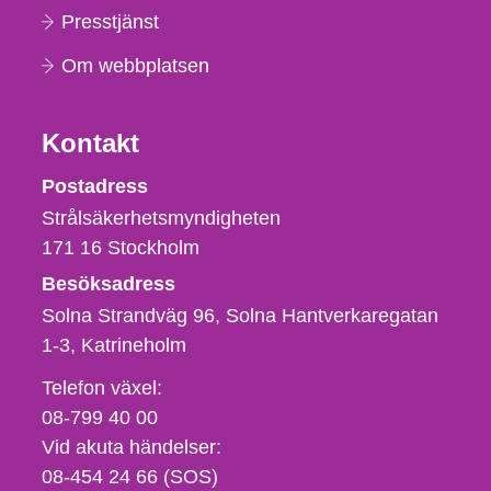
Presstjänst
Om webbplatsen
Kontakt
Strålsäkerhetsmyndigheten
Postadress
Strålsäkerhetsmyndigheten
171 16
Stockholm
Besöksadress
Solna Strandväg 96, Solna Hantverkaregatan
1-3
Katrineholm
Telefon,
Telefon växel:
fax
08-799 40 00
och
Vid akuta händelser:
e-
08-454 24 66 (SOS)