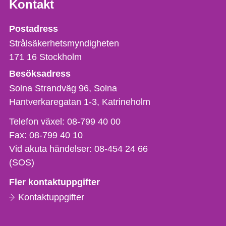
Kontakt
Strålsäkerhetsmyndigheten
Postadress
Strålsäkerhetsmyndigheten
171 16
Stockholm
Besöksadress
Solna Strandväg 96, Solna
Hantverkaregatan 1-3
Katrineholm
Telefon,
Telefon växel:
08-799 40 00
fax
Fax:
08-799 40 10
och
Vid akuta händelser:
08-454 24 66
e-
(SOS)
postadress
Fler kontaktuppgifter
Kontaktuppgifter