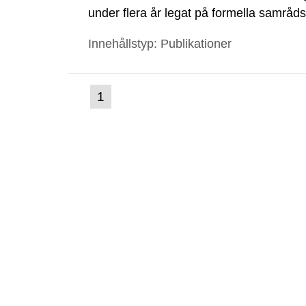
under flera år legat på formella samrå
kärnkraftsindustrins forsknings- och u
Innehållstyp: Publikationer
tillståndsansökningar enligt kärnteknikl
(nuvarande
1
Gå
till
sida)
sida: