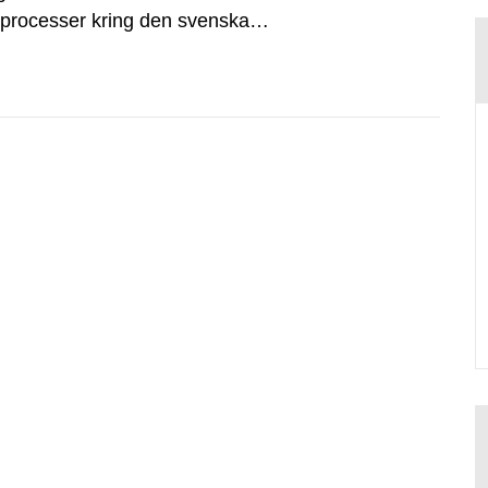
dsprocesser kring den svenska
tvecklingsprogram samt SKB:s
agen.