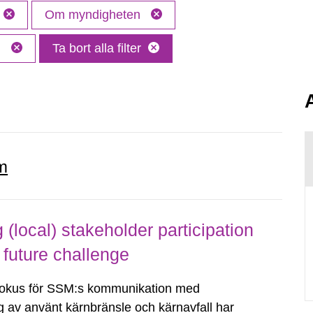
Om myndigheten
M
Ta bort alla filter
m
local) stakeholder participation
 future challenge
fokus för SSM:s kommunikation med
g av använt kärnbränsle och kärnavfall har