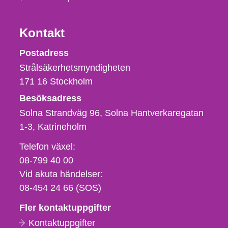
Kontakt
Strålsäkerhetsmyndigheten
Postadress
Strålsäkerhetsmyndigheten
171 16
Stockholm
Besöksadress
Solna Strandväg 96, Solna Hantverkaregatan
1-3
Katrineholm
Telefon,
Telefon växel:
fax
08-799 40 00
och
Vid akuta händelser:
e-
08-454 24 66 (SOS)
postadress
Fler kontaktuppgifter
Kontaktuppgifter