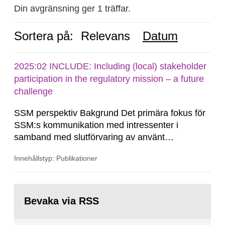
Din avgränsning ger 1 träffar.
Sortera på:
Relevans
Datum
2025:02 INCLUDE: Including (local) stakeholder
participation in the regulatory mission – a future
challenge
SSM perspektiv Bakgrund Det primära fokus för
SSM:s kommunikation med intressenter i
samband med slutförvaring av använt
kärnbränsle och kärnavfall har under flera år
Innehållstyp: Publikationer
legat på formella samrådsprocesser kring den
svenska kärnkraftsindustrins forsknings- och
utvecklingsprogram samt SKB:s
Gå
tillståndsansökningar enligt kärntekniklagen.
till
Bevaka via RSS
sida: