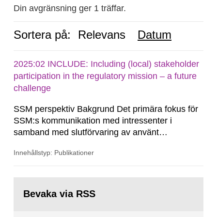
Din avgränsning ger 1 träffar.
Sortera på:
Relevans
Datum
2025:02 INCLUDE: Including (local) stakeholder
participation in the regulatory mission – a future
challenge
SSM perspektiv Bakgrund Det primära fokus för
SSM:s kommunikation med intressenter i
samband med slutförvaring av använt
kärnbränsle och kärnavfall har under flera år
Innehållstyp: Publikationer
legat på formella samrådsprocesser kring den
svenska kärnkraftsindustrins forsknings- och
utvecklingsprogram samt SKB:s
Gå
tillståndsansökningar enligt kärntekniklagen.
till
Bevaka via RSS
sida: