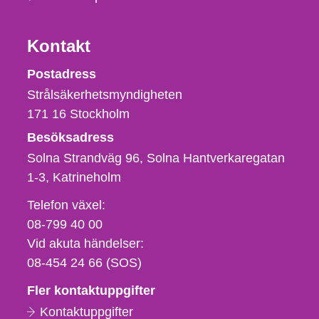
Kontakt
Strålsäkerhetsmyndigheten
Postadress
Strålsäkerhetsmyndigheten
171 16
Stockholm
Besöksadress
Solna Strandväg 96, Solna Hantverkaregatan
1-3
Katrineholm
Telefon,
Telefon växel:
fax
08-799 40 00
och
Vid akuta händelser:
e-
08-454 24 66 (SOS)
postadress
Fler kontaktuppgifter
Kontaktuppgifter