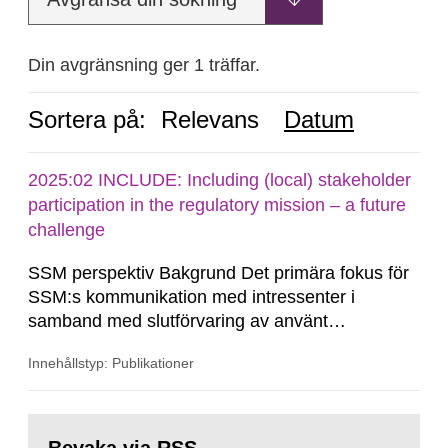
Din avgränsning ger 1 träffar.
Sortera på:
Relevans
Datum
2025:02 INCLUDE: Including (local) stakeholder
participation in the regulatory mission – a future
challenge
SSM perspektiv Bakgrund Det primära fokus för
SSM:s kommunikation med intressenter i
samband med slutförvaring av använt
kärnbränsle och kärnavfall har under flera år
Innehållstyp: Publikationer
legat på formella samrådsprocesser kring den
svenska kärnkraftsindustrins forsknings- och
utvecklingsprogram samt SKB:s
Gå
tillståndsansökningar enligt kärntekniklagen.
till