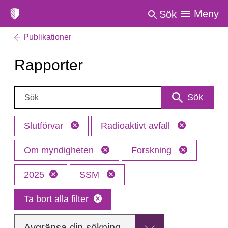
Meny
Sök
Publikationer
Rapporter
Sök:
Sök
Slutförvar
Radioaktivt avfall
Om myndigheten
Forskning
2025
SSM
Ta bort alla filter
Avgränsa din sökning