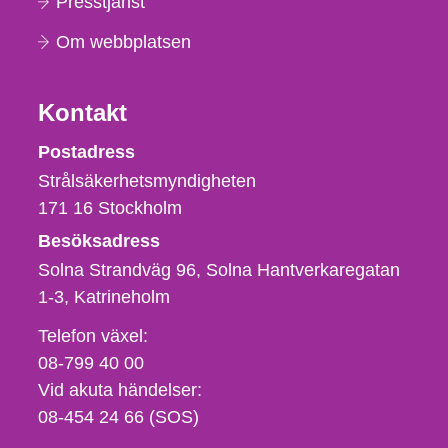
Presstjänst
Om webbplatsen
Kontakt
Strålsäkerhetsmyndigheten
Postadress
Strålsäkerhetsmyndigheten
171 16
Stockholm
Besöksadress
Solna Strandväg 96, Solna Hantverkaregatan
1-3
Katrineholm
Telefon,
Telefon växel:
fax
08-799 40 00
och
Vid akuta händelser:
e-
08-454 24 66 (SOS)
postadress