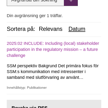
Din avgränsning ger 1 träffar.
Sortera på:
Relevans
Datum
2025:02 INCLUDE: Including (local) stakeholder
participation in the regulatory mission – a future
challenge
SSM perspektiv Bakgrund Det primära fokus för
SSM:s kommunikation med intressenter i
samband med slutförvaring av använt
kärnbränsle och kärnavfall har under flera år
Innehållstyp: Publikationer
legat på formella samrådsprocesser kring den
svenska kärnkraftsindustrins forsknings- och
utvecklingsprogram samt SKB:s
Gå
tillståndsansökningar enligt kärntekniklagen.
till