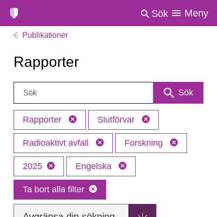
Meny
Sök
Publikationer
Rapporter
Sök:
Sök
Rapporter
Slutförvar
Radioaktivt avfall
Forskning
2025
Engelska
Ta bort alla filter
Avgränsa din sökning