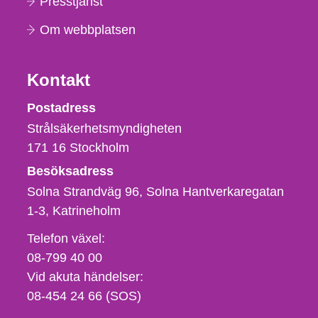
Presstjänst
Om webbplatsen
Kontakt
Strålsäkerhetsmyndigheten
Postadress
Strålsäkerhetsmyndigheten
171 16
Stockholm
Besöksadress
Solna Strandväg 96, Solna Hantverkaregatan
1-3
Katrineholm
Telefon,
Telefon växel:
fax
08-799 40 00
och
Vid akuta händelser:
e-
08-454 24 66 (SOS)
postadress