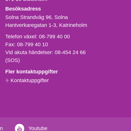
Besöksadress
Solna Strandväg 96, Solna
Hantverkaregatan 1-3
Katrineholm
Telefon,
Telefon växel:
08-799 40 00
fax
Fax:
08-799 40 10
och
Vid akuta händelser:
08-454 24 66
e-
(SOS)
postadress
Fler kontaktuppgifter
Kontaktuppgifter
in
Youtube