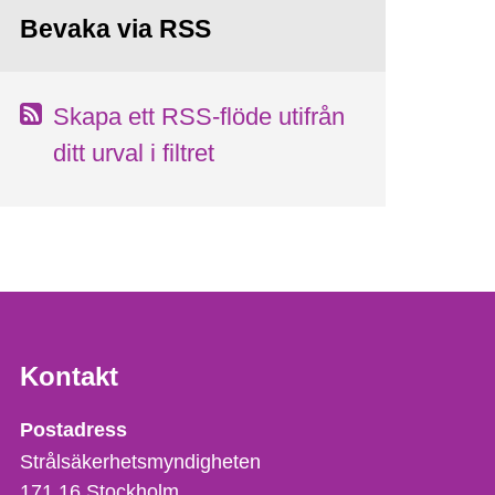
Bevaka via RSS
Skapa ett RSS-flöde utifrån
ditt urval i filtret
Kontakt
Strålsäkerhetsmyndigheten
Postadress
Strålsäkerhetsmyndigheten
171 16
Stockholm