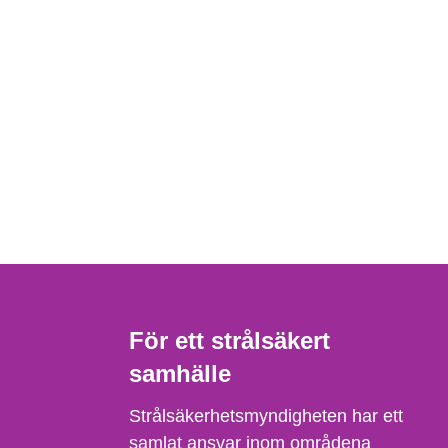
För ett strålsäkert
samhälle
Strålsäkerhetsmyndigheten har ett
samlat ansvar inom områdena