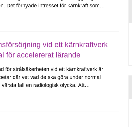
ion. Det förnyade intresset för kärnkraft som
 utmaningar framöver i hur...
försörjning vid ett kärnkraftverk
al för accelererat lärande
för strålsäkerheten vid ett kärnkraftverk är
etar där vet vad de ska göra under normal
 värsta fall en radiologisk olycka. Att
ara en utmaning när anläggningarna...