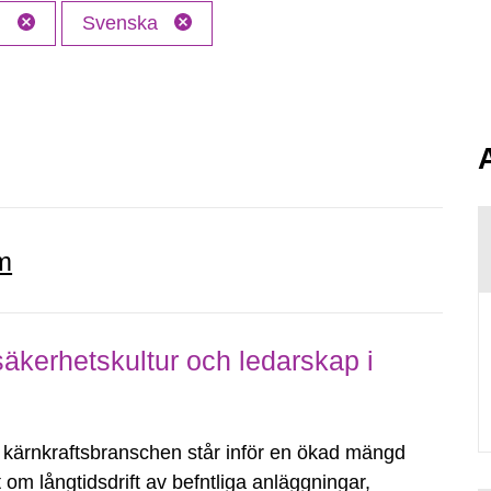
M
Svenska
m
säkerhetskultur och ledarskap i
ärnkraftsbranschen står inför en ökad mängd
ut om långtidsdrift av befntliga anläggningar,