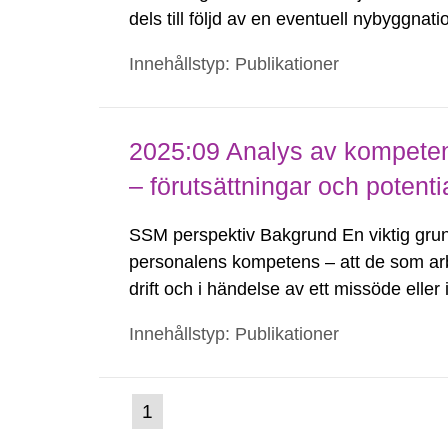
dels till följd av en eventuell nybyggnat
energikälla i Sverige kan medföra en del
Innehållstyp: Publikationer
2025:09 Analys av kompetens
– förutsättningar och potenti
SSM perspektiv Bakgrund En viktig grund 
personalens kompetens – att de som arb
drift och i händelse av ett missöde eller i
säkerställa tillräcklig kompetens kan v
Innehållstyp: Publikationer
(nuvarande
1
Gå
till
sida)