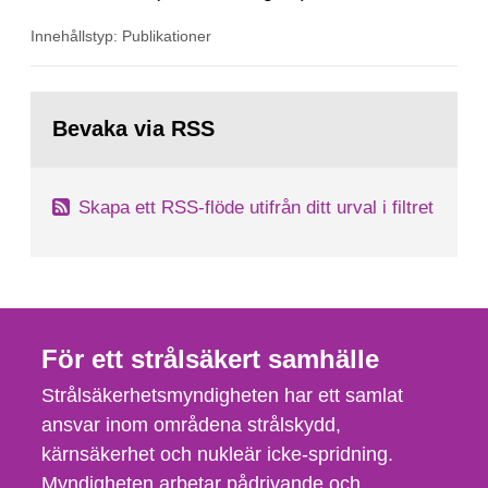
effektiva genom att tillämpa ytterligare
Innehållstyp: Publikationer
konstruktionsprinciper såsom fysisk och
funktionell separation och diversifiering.
Tillståndshavare av kärnkraftsreaktorer måste
Gå
visa att krav uppfylls, inklusive kraven på...
till
Bevaka via RSS
sida:
Skapa ett RSS-flöde utifrån ditt urval i filtret
För ett strålsäkert samhälle
Strålsäkerhetsmyndigheten har ett samlat
ansvar inom områdena strålskydd,
kärnsäkerhet och nukleär icke-spridning.
Myndigheten arbetar pådrivande och