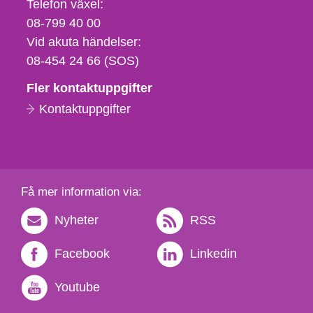
Telefon,
Telefon växel:
fax
08-799 40 00
och
Vid akuta händelser:
e-
08-454 24 66 (SOS)
postadress
Fler kontaktuppgifter
Kontaktuppgifter
Få mer information via:
Nyheter
RSS
Facebook
Linkedin
Youtube