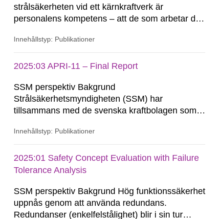
strålsäkerheten vid ett kärnkraftverk är
personalens kompetens – att de som arbetar där
vet vad de ska göra under normal drift och i
Innehållstyp: Publikationer
händelse av ett missöde eller i värsta fall en
radiologisk olycka. Att säkerställa tillräcklig
kompetens kan vara en utmaning när
2025:03 APRI-11 – Final Report
anläggningarna...
SSM perspektiv Bakgrund
Strålsäkerhetsmyndigheten (SSM) har
tillsammans med de svenska kraftbolagen som
driver kärnkraftsreaktorer i Sverige sedan början
Innehållstyp: Publikationer
av 1990-talet finansiellt stöttat forskning inom
svåra haverier vid KTH och Chalmers inom
ramen för ett samarbete kallat APRI. APRI-
2025:01 Safety Concept Evaluation with Failure
finansieringen inleddes efter installationen av de
Tolerance Analysis
konsekvenslindrande systemen...
SSM perspektiv Bakgrund Hög funktionssäkerhet
uppnås genom att använda redundans.
Redundanser (enkelfelstålighet) blir i sin tur