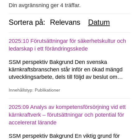
Din avgränsning ger 4 träffar.
Sortera på:
Relevans
Datum
2025:10 Förutsättningar för säkerhetskultur och
ledarskap i ett förändringsskede
SSM perspektiv Bakgrund Den svenska
kärnkraftsbranschen står inför en ökad mängd
utvecklingsarbete, dels till följd av beslut om
långtidsdrift av befntliga anläggningar, dels till
Innehållstyp: Publikationer
följd av en eventuell nybyggnation. Det förnyade
intresset för kärnkraft som energikälla i Sverige
kan medföra en del utmaningar framöver i hur...
2025:09 Analys av kompetensförsörjning vid ett
kärnkraftverk – förutsättningar och potential för
accelererat lärande
SSM perspektiv Bakgrund En viktig grund för