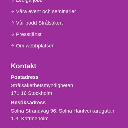
Lediga jobb
Våra event och seminarier
Vår podd Strålsäkert
Presstjänst
Om webbplatsen
Kontakt
Strålsäkerhetsmyndigheten
Postadress
Strålsäkerhetsmyndigheten
171 16
Stockholm
Besöksadress
Solna Strandväg 96, Solna Hantverkaregatan
1-3
Katrineholm