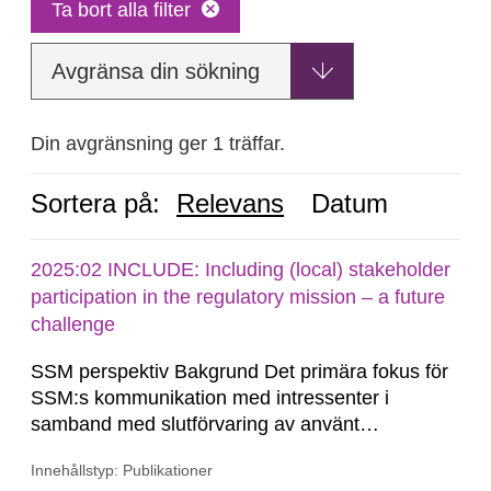
Ta bort alla filter
Avgränsa din sökning
Din avgränsning ger 1 träffar.
Sortera på:
Relevans
Datum
2025:02 INCLUDE: Including (local) stakeholder
participation in the regulatory mission – a future
challenge
SSM perspektiv Bakgrund Det primära fokus för
SSM:s kommunikation med intressenter i
samband med slutförvaring av använt
kärnbränsle och kärnavfall har under flera år
Innehållstyp: Publikationer
legat på formella samrådsprocesser kring den