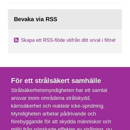
svenska kärnkraftsindustrins forsknings- och
utvecklingsprogram samt SKB:s
Gå
tillståndsansökningar enligt kärntekniklagen.
till
Bevaka via RSS
sida:
Skapa ett RSS-flöde utifrån ditt urval i filtret
För ett strålsäkert samhälle
Strålsäkerhetsmyndigheten har ett samlat
ansvar inom områdena strålskydd,
kärnsäkerhet och nukleär icke-spridning.
Myndigheten arbetar pådrivande och
förebyggande för att skydda människor och
miljö från oönskade effekter av strålning, nu