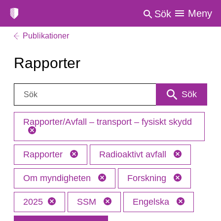
Meny
Sök
Publikationer
Rapporter
Sök:
Sök
Rapporter/Avfall – transport – fysiskt skydd
Rapporter
Radioaktivt avfall
Om myndigheten
Forskning
2025
SSM
Engelska