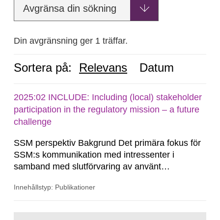
Avgränsa din sökning
Din avgränsning ger 1 träffar.
Sortera på:
Relevans
Datum
2025:02 INCLUDE: Including (local) stakeholder
participation in the regulatory mission – a future
challenge
SSM perspektiv Bakgrund Det primära fokus för
SSM:s kommunikation med intressenter i
samband med slutförvaring av använt
kärnbränsle och kärnavfall har under flera år
Innehållstyp: Publikationer
legat på formella samrådsprocesser kring den
svenska kärnkraftsindustrins forsknings- och
utvecklingsprogram samt SKB:s
Gå