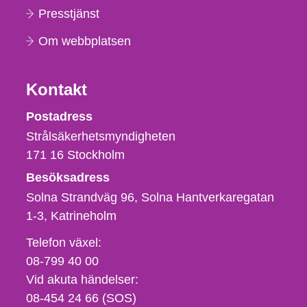
Presstjänst
Om webbplatsen
Kontakt
Strålsäkerhetsmyndigheten
Postadress
Strålsäkerhetsmyndigheten
171 16
Stockholm
Besöksadress
Solna Strandväg 96, Solna Hantverkaregatan
1-3
Katrineholm
Telefon,
Telefon växel:
fax
08-799 40 00
och
Vid akuta händelser:
e-
08-454 24 66 (SOS)