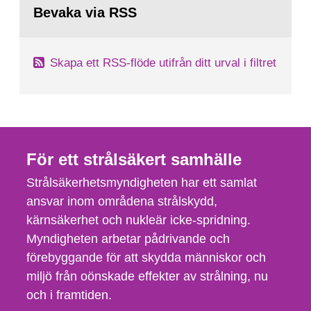
tillståndsansökningar enligt kärntekniklagen.
till
Bevaka via RSS
sida:
Skapa ett RSS-flöde utifrån ditt urval i filtret
För ett strålsäkert samhälle
Strålsäkerhetsmyndigheten har ett samlat
ansvar inom områdena strålskydd,
kärnsäkerhet och nukleär icke-spridning.
Myndigheten arbetar pådrivande och
förebyggande för att skydda människor och
miljö från oönskade effekter av strålning, nu
och i framtiden.