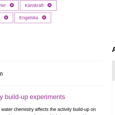
ter
Kärnkraft
M
Engelska
m
ty build-up experiments
water chemistry affects the activity build-up on