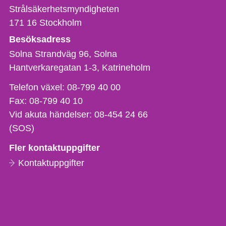
Strålsäkerhetsmyndigheten
171 16
Stockholm
Besöksadress
Solna Strandväg 96, Solna
Hantverkaregatan 1-3
Katrineholm
Telefon,
Telefon växel:
08-799 40 00
fax
Fax:
08-799 40 10
och
Vid akuta händelser:
08-454 24 66
e-
(SOS)
postadress
Fler kontaktuppgifter
Kontaktuppgifter