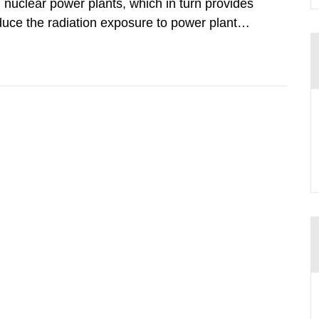
 nuclear power plants, which in turn provides
duce the radiation exposure to power plant
wledge about water chemistry conditions
up. A number of...