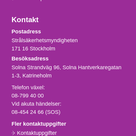
Kontakt
Strålsäkerhetsmyndigheten
Postadress
Strålsäkerhetsmyndigheten
171 16
Stockholm
Besöksadress
Solna Strandväg 96, Solna Hantverkaregatan
1-3
Katrineholm
Telefon,
Telefon växel:
fax
08-799 40 00
och
Vid akuta händelser:
e-
08-454 24 66 (SOS)
postadress
Fler kontaktuppgifter
Kontaktuppgifter