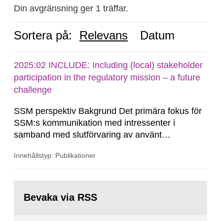
Din avgränsning ger 1 träffar.
Sortera på:
Relevans
Datum
2025:02 INCLUDE: Including (local) stakeholder
participation in the regulatory mission – a future
challenge
SSM perspektiv Bakgrund Det primära fokus för
SSM:s kommunikation med intressenter i
samband med slutförvaring av använt
kärnbränsle och kärnavfall har under flera år
Innehållstyp: Publikationer
legat på formella samrådsprocesser kring den
svenska kärnkraftsindustrins forsknings- och
utvecklingsprogram samt SKB:s
Gå
tillståndsansökningar enligt kärntekniklagen.
till
Bevaka via RSS
sida: