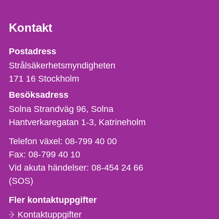
Kontakt
Strålsäkerhetsmyndigheten
Postadress
Strålsäkerhetsmyndigheten
171 16
Stockholm
Besöksadress
Solna Strandväg 96, Solna
Hantverkaregatan 1-3
Katrineholm
Telefon,
Telefon växel:
08-799 40 00
fax
Fax:
08-799 40 10
och
Vid akuta händelser:
08-454 24 66
e-
(SOS)
postadress
Fler kontaktuppgifter
Kontaktuppgifter