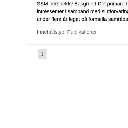
SSM perspektiv Bakgrund Det primära 
intressenter i samband med slutförvarin
under flera år legat på formella samrå
kärnkraftsindustrins forsknings- och u
Innehållstyp: Publikationer
tillståndsansökningar enligt kärnteknikl
(nuvarande
1
Gå
till
sida)
sida: