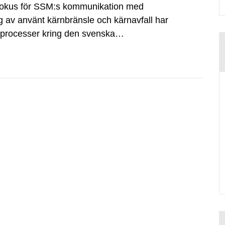
fokus för SSM:s kommunikation med
g av använt kärnbränsle och kärnavfall har
dsprocesser kring den svenska
tvecklingsprogram samt SKB:s
agen.