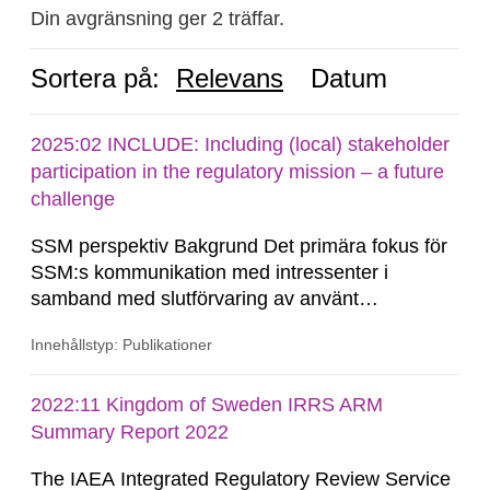
Din avgränsning ger 2 träffar.
Sortera på:
Relevans
Datum
2025:02 INCLUDE: Including (local) stakeholder
participation in the regulatory mission – a future
challenge
SSM perspektiv Bakgrund Det primära fokus för
SSM:s kommunikation med intressenter i
samband med slutförvaring av använt
kärnbränsle och kärnavfall har under flera år
Innehållstyp: Publikationer
legat på formella samrådsprocesser kring den
svenska kärnkraftsindustrins forsknings- och
utvecklingsprogram samt SKB:s
2022:11 Kingdom of Sweden IRRS ARM
tillståndsansökningar enligt kärntekniklagen.
Summary Report 2022
The IAEA Integrated Regulatory Review Service