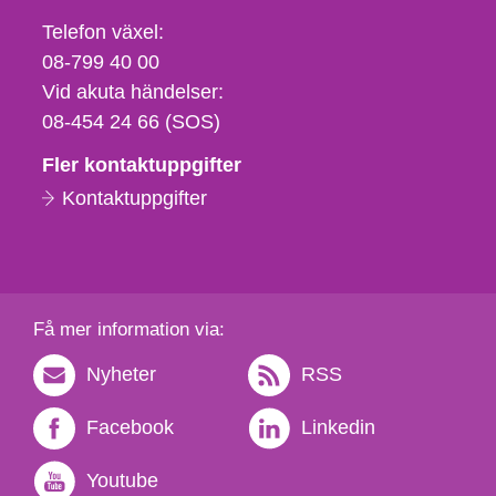
Telefon,
Telefon växel:
fax
08-799 40 00
och
Vid akuta händelser:
e-
08-454 24 66 (SOS)
postadress
Fler kontaktuppgifter
Kontaktuppgifter
Få mer information via:
Nyheter
RSS
Facebook
Linkedin
Youtube