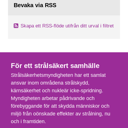
site at great depths. To analyse density
till
Bevaka via RSS
sida:
dependent flow and salt transport...
Skapa ett RSS-flöde utifrån ditt urval i filtret
För ett strålsäkert samhälle
Strålsäkerhetsmyndigheten har ett samlat
ansvar inom områdena strålskydd,
kärnsäkerhet och nukleär icke-spridning.
Myndigheten arbetar pådrivande och
förebyggande för att skydda människor och
miljö från oönskade effekter av strålning, nu
och i framtiden.