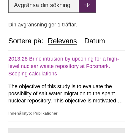
Avgränsa din sökning
Din avgränsning ger 1 träffar.
Sortera på:
Relevans
Datum
2013:28 Brine intrusion by upconing for a high-
level nuclear waste repository at Forsmark.
Scoping calculations
The objective of this study is to evaluate the
possibility of salt-water migration to the spent
nuclear repository. This objective is motivated by
the adverse impacts of water with too high
Innehållstyp: Publikationer
salinity entering the repository and by the
uncertainty of the relevant hydraulic and
hydrogeochemical conditions at the Forsmark
Gå