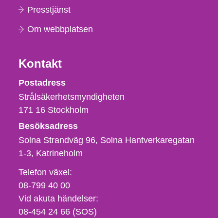
Presstjänst
Om webbplatsen
Kontakt
Strålsäkerhetsmyndigheten
Postadress
Strålsäkerhetsmyndigheten
171 16
Stockholm
Besöksadress
Solna Strandväg 96, Solna Hantverkaregatan
1-3
Katrineholm
Telefon,
Telefon växel:
fax
08-799 40 00
och
Vid akuta händelser:
e-
08-454 24 66 (SOS)